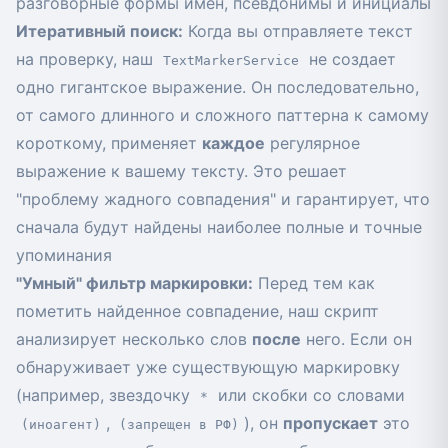
разговорные формы имен, псевдонимы и инициалы
Итеративный поиск:
Когда вы отправляете текст
на проверку, наш
не создает
TextMarkerService
одно гигантское выражение. Он последовательно,
от самого длинного и сложного паттерна к самому
короткому, применяет
каждое
регулярное
выражение к вашему тексту. Это решает
"проблему жадного совпадения" и гарантирует, что
сначала будут найдены наиболее полные и точные
упоминания
"Умный" фильтр маркировки:
Перед тем как
пометить найденное совпадение, наш скрипт
анализирует несколько слов
после
него. Если он
обнаруживает уже существующую маркировку
(например, звездочку
или скобки со словами
*
,
), он
пропускает
это
(иноагент)
(запрещен в РФ)