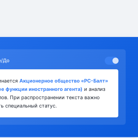
е/До
инается
Акционерное общество «РС-Балт»
е функции иностранного агента)
и анализ
лов. При распространении текста важно
ь специальный статус.