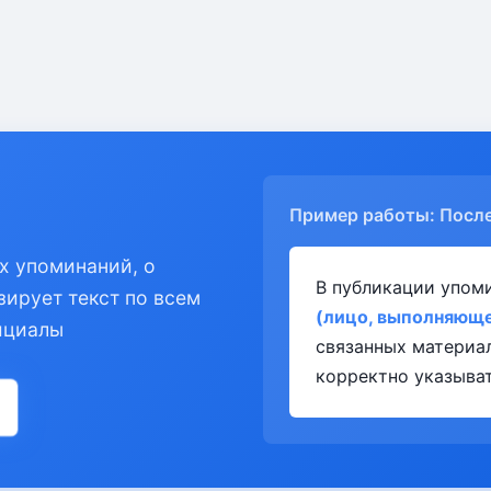
Пример работы: Посл
х упоминаний, о
В публикации упом
зирует текст по всем
(лицо, выполняюще
ициалы
связанных материа
корректно указыват