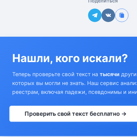
Поделиться
Нашли, кого искали?
Теперь проверьте свой текст на
тысячи
други
которых вы могли не знать. Наш сервис анали
реестрам, включая падежи, псевдонимы и ин
Проверить свой текст бесплатно →