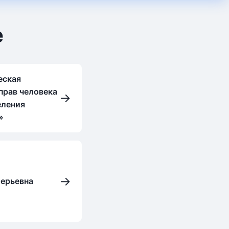
е
еская
прав человека
→
еления
»
→
ерьевна