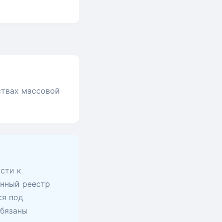
ствах массовой
сти к
анный реестр
ся под
обязаны