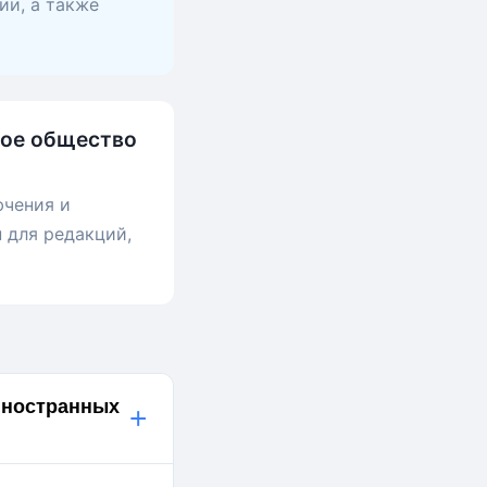
ии, а также
ное общество
ючения и
 для редакций,
иностранных
+