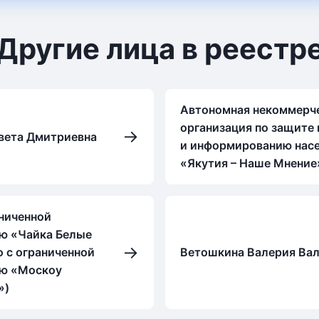
Другие лица в реестр
Автономная некоммерч
организация по защите 
→
вета Дмитриевна
и информированию нас
«Якутия – Наше Мнение
ниченной
ю «Чайка Белые
→
 с ограниченной
Ветошкина Валерия Вал
ью «Москоу
»)