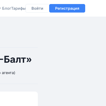
Блог
Тарифы
Войти
Регистрация
-Балт»
 агента)