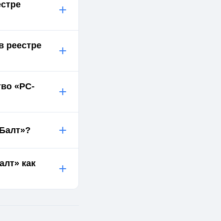
естре
+
в реестре
+
во «РС-
+
+
-Балт»?
алт» как
+