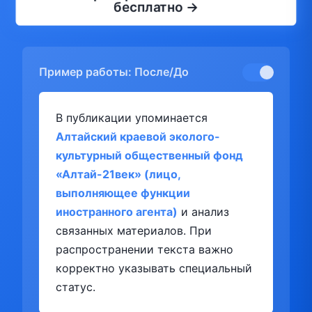
бесплатно →
Пример работы: После/До
В публикации упоминается
Алтайский краевой эколого-
культурный общественный фонд
«Алтай-21век» (лицо,
выполняющее функции
иностранного агента)
и анализ
связанных материалов. При
распространении текста важно
корректно указывать специальный
статус.