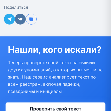
Поделиться
Нашли, кого искали?
Теперь проверьте свой текст на
тысячи
других упоминаний, о которых вы могли не
знать. Наш сервис анализирует текст по
всем реестрам, включая падежи,
псевдонимы и инициалы
Проверить свой текст