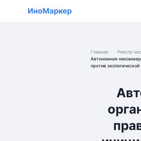
ИноМаркер
Главная
Реестр ин
Автономная некоммерч
против экологической
Авт
орга
пра