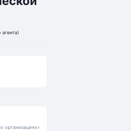
ческой
 агента)
их организациях»