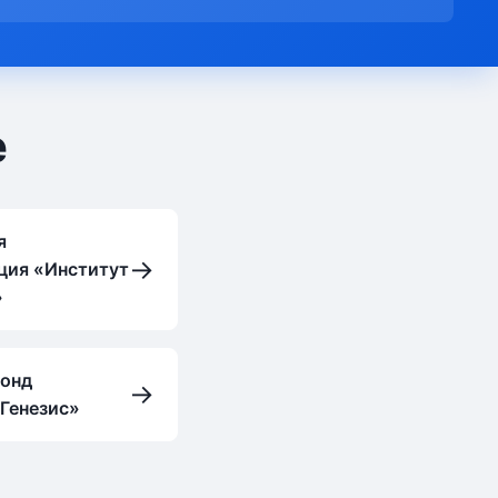
е
я
→
ция «Институт
»
онд
→
«Генезис»