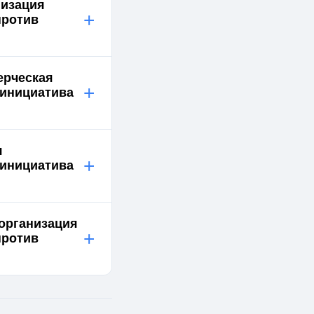
низация
+
против
ерческая
+
 инициатива
я
+
 инициатива
 организация
+
против