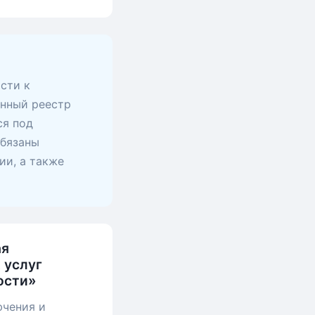
сти к
анный реестр
ся под
обязаны
ии, а также
ая
 услуг
ости»
ючения и