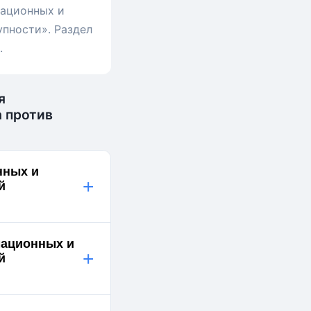
мационных и
упности». Раздел
.
я
 против
нных и
+
й
мационных и
+
й