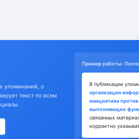
Пример работы: Посл
В публикации упом
х упоминаний, о
организация инфор
зирует текст по всем
инициатива против
ициалы
выполняющее функц
связанных материа
корректно указыват