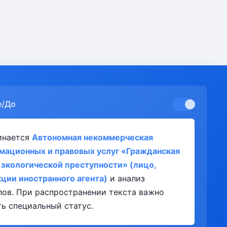
е/До
инается
Автономная некоммерческая
мационных и правовых услуг «Гражданская
 экологической преступности» (лицо,
ии иностранного агента)
и анализ
лов. При распространении текста важно
ь специальный статус.