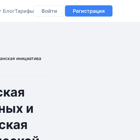
Блог
Тарифы
Войти
Регистрация
анская инициатива
ская
ных и
ская