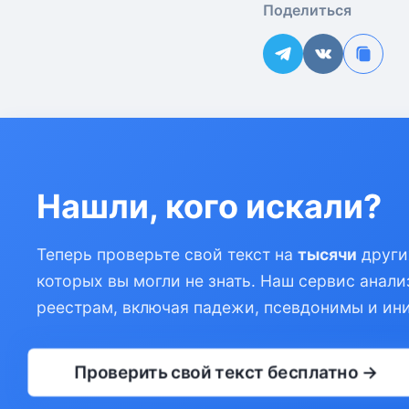
Поделиться
Нашли, кого искали?
Теперь проверьте свой текст на
тысячи
други
которых вы могли не знать. Наш сервис анали
реестрам, включая падежи, псевдонимы и ин
Проверить свой текст бесплатно →