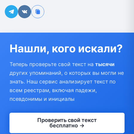
Нашли, кого искали?
Теперь проверьте свой текст на
тысячи
других упоминаний, о которых вы могли не
знать. Наш сервис анализирует текст по
всем реестрам, включая падежи,
псевдонимы и инициалы
Проверить свой текст
бесплатно →