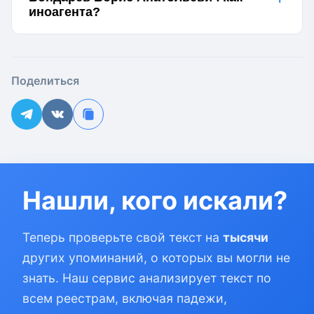
иноагента?
Поделиться
Нашли, кого искали?
Теперь проверьте свой текст на
тысячи
других упоминаний, о которых вы могли не
знать. Наш сервис анализирует текст по
всем реестрам, включая падежи,