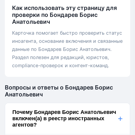
Как использовать эту страницу для
проверки по Бондарев Борис
Анатольевич
Карточка помогает быстро проверить статус
иноагента, основание включения и связанные
данные по Бондарев Борис Анатольевич.
Раздел полезен для редакций, юристов,
compliance-проверок и контент-команд.
Вопросы и ответы о Бондарев Борис
Анатольевич
Почему Бондарев Борис Анатольевич
+
включен(а) в реестр иностранных
агентов?