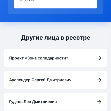
Другие лица в реестре
→
Проект «Зона солидарности»
→
Ауслендер Сергей Дмитриевич
→
Гудков Лев Дмитриевич