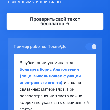
псевдонимы и инициалы
Проверить свой текст
бесплатно →
Пример работы: После/До
В публикации упоминается
Бондарев Борис Анатольевич
(лицо, выполняющее функции
иностранного агента)
и анализ
связанных материалов. При
распространении текста важно
корректно указывать специальный
статус.