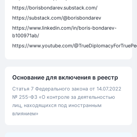
https://borisbondarev.substack.com/
https://substack.com/@borisbondarev
https://www.linkedin.com/in/boris-bondarev-
b100971ab/
https://www.youtube.com/@TrueDiplomacyForTruePe
Основание для включения в реестр
Статья 7 Федерального закона от 14.07.2022
№ 255-ФЗ «О контроле за деятельностью
лиц, находящихся под иностранным
влиянием»