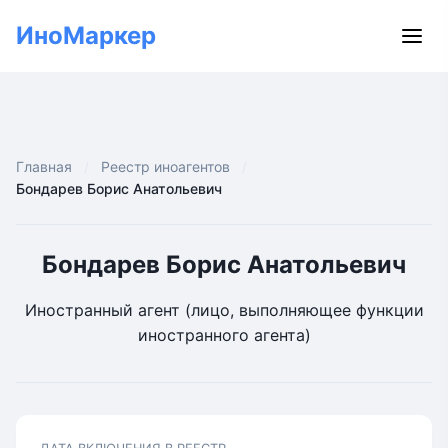
ИноМаркер
Главная
Реестр иноагентов
Бондарев Борис Анатольевич
Бондарев Борис Анатольевич
Иностранный агент (лицо, выполняющее функции
иностранного агента)