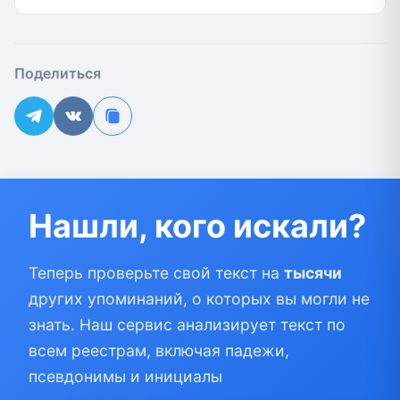
Поделиться
Нашли, кого искали?
Теперь проверьте свой текст на
тысячи
других упоминаний, о которых вы могли не
знать. Наш сервис анализирует текст по
всем реестрам, включая падежи,
псевдонимы и инициалы