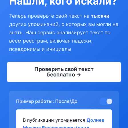
Нашли, кого искали?
Теперь проверьте свой текст на
тысячи
других упоминаний, о которых вы могли не
знать. Наш сервис анализирует текст по
всем реестрам, включая падежи,
псевдонимы и инициалы
Проверить свой текст
бесплатно →
Пример работы: После/До
В публикации упоминается
Долиев
Михаил Вячеславович (лицо,