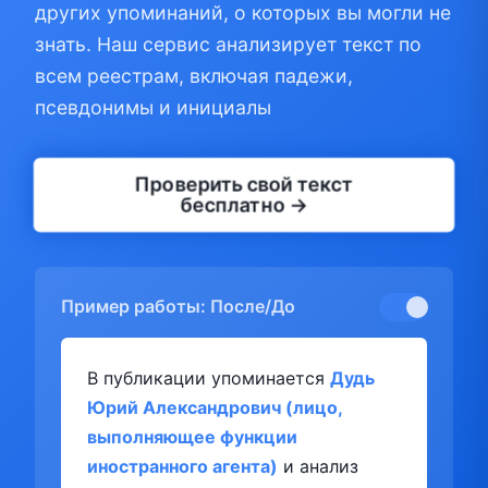
других упоминаний, о которых вы могли не
знать. Наш сервис анализирует текст по
всем реестрам, включая падежи,
псевдонимы и инициалы
Проверить свой текст
бесплатно →
Пример работы: После/До
В публикации упоминается
Дудь
Юрий Александрович (лицо,
выполняющее функции
иностранного агента)
и анализ