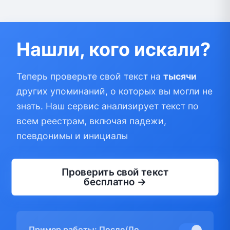
Нашли, кого искали?
Теперь проверьте свой текст на
тысячи
других упоминаний, о которых вы могли не
знать. Наш сервис анализирует текст по
всем реестрам, включая падежи,
псевдонимы и инициалы
Проверить свой текст
бесплатно →
Пример работы: После/До