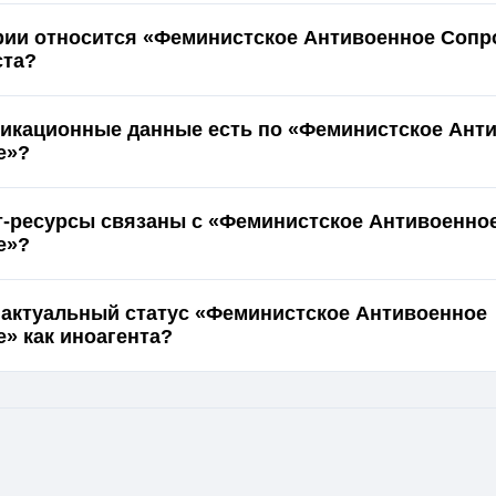
ории относится «Феминистское Антивоенное Сопр
ста?
икационные данные есть по «Феминистское Ант
е»?
т-ресурсы связаны с «Феминистское Антивоенно
е»?
 актуальный статус «Феминистское Антивоенное
» как иноагента?