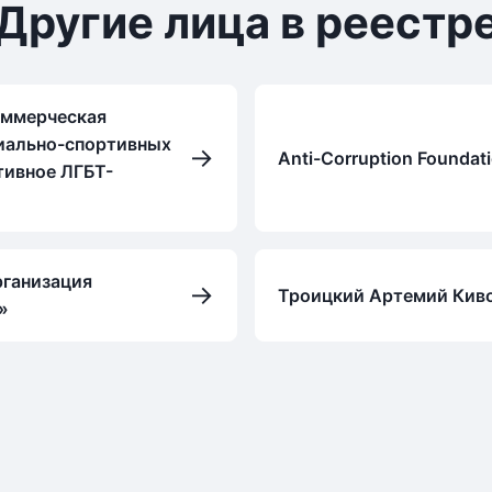
Другие лица в реестр
оммерческая
иально-спортивных
→
Anti-Corruption Foundati
тивное ЛГБТ-
рганизация
→
Троицкий Артемий Кив
»