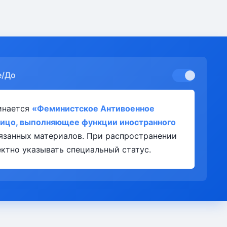
е/До
инается
«Феминистское Антивоенное
ицо, выполняющее функции иностранного
язанных материалов. При распространении
ктно указывать специальный статус.