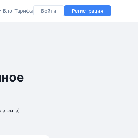
Блог
Тарифы
Войти
Регистрация
нное
 агента)