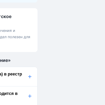
тское
ючения и
дел полезен для
ение»
) в реестр
+
одится в
+