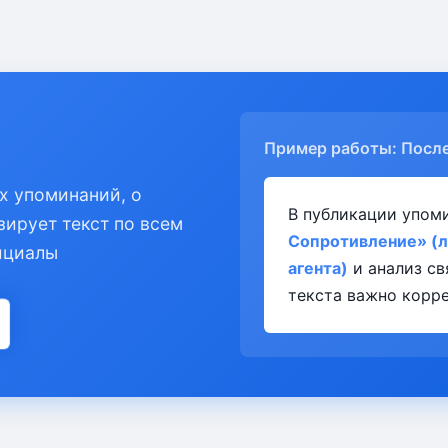
Пример работы: Посл
х упоминаний, о
В публикации упом
зирует текст по всем
Сопротивление» (л
ициалы
агента)
и анализ св
текста важно корре