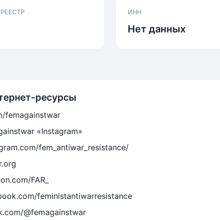
 РЕЕСТР
ИНН
Нет данных
тернет-ресурсы
om/femagainstwar
gainstwar «Instagram»
agram.com/fem_antiwar_resistance/
r.org
eon.com/FAR_
book.com/feministantiwarresistance
ok.com/@femagainstwar