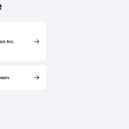
е
→
on Inc.
→
ович