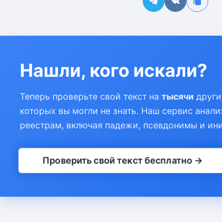
Нашли, кого искали?
Теперь проверьте свой текст на
тысячи
други
которых вы могли не знать. Наш сервис анали
реестрам, включая падежи, псевдонимы и ин
Проверить свой текст бесплатно →