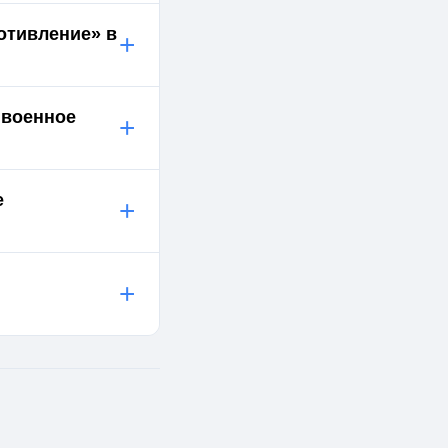
отивление» в
+
ивоенное
+
е
+
+