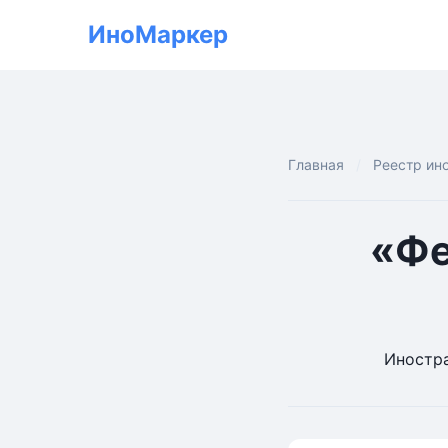
ИноМаркер
Главная
Реестр ин
«Фе
Иностра