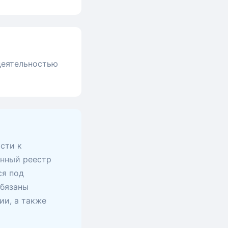
 деятельностью
сти к
анный реестр
ся под
обязаны
ии, а также