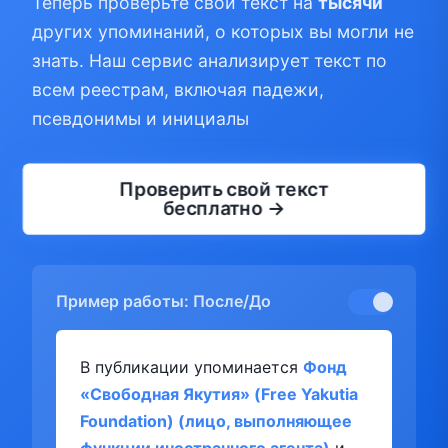
Теперь проверьте свой текст на
тысячи
других упоминаний, о которых вы могли не
знать. Наш сервис анализирует текст по
всем реестрам, включая падежи,
псевдонимы и инициалы
Проверить свой текст
бесплатно →
Пример работы: После/До
В публикации упоминается
Фонд
«Свободная Якутия» (Free Yakutia
Foundation) (лицо, выполняющее