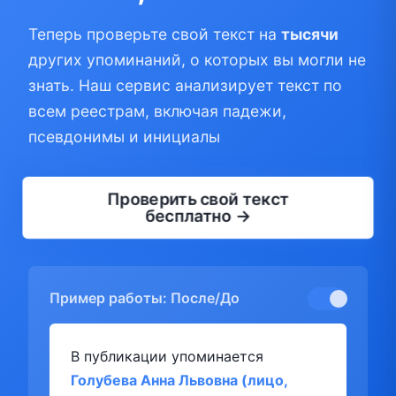
Теперь проверьте свой текст на
тысячи
других упоминаний, о которых вы могли не
знать. Наш сервис анализирует текст по
всем реестрам, включая падежи,
псевдонимы и инициалы
Проверить свой текст
бесплатно →
Пример работы: После/До
В публикации упоминается
Голубева Анна Львовна (лицо,