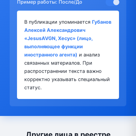
Пример работы: После/До
В публикации упоминается
Губанов
Алексей Александрович
«JesusAVGN, Хесус» (лицо,
выполняющее функции
иностранного агента)
и анализ
связанных материалов. При
распространении текста важно
корректно указывать специальный
статус.
Другие лица в реестре