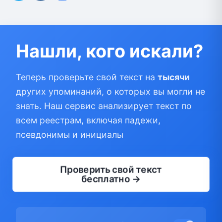
Нашли, кого искали?
Теперь проверьте свой текст на
тысячи
других упоминаний, о которых вы могли не
знать. Наш сервис анализирует текст по
всем реестрам, включая падежи,
псевдонимы и инициалы
Проверить свой текст
бесплатно →