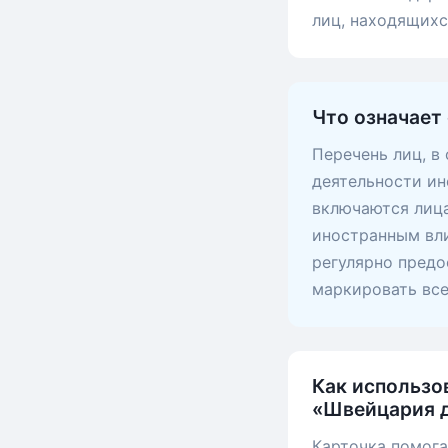
лиц, находящих
Что означает
Перечень лиц, в
деятельности ин
включаются лица
иностранным вли
регулярно предо
маркировать вс
Как использо
«Швейцария д
Карточка помога