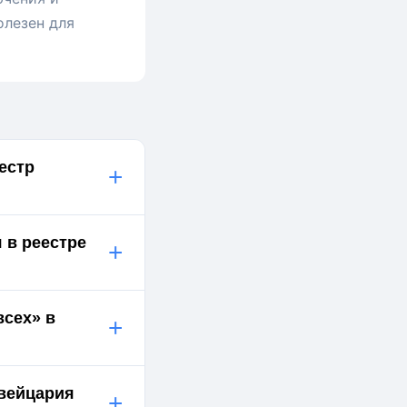
олезен для
естр
+
 в реестре
+
всех» в
+
Швейцария
+