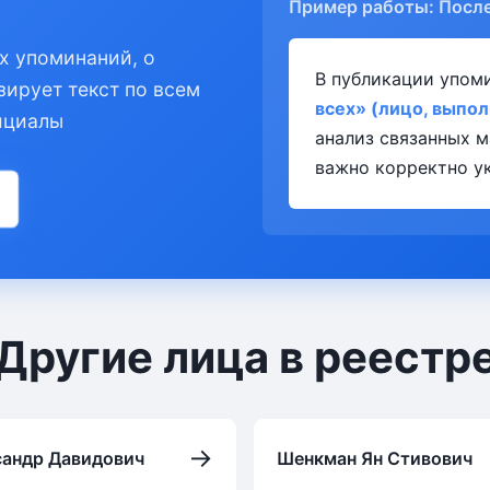
Пример работы: Посл
х упоминаний, о
В публикации упом
зирует текст по всем
всех» (лицо, выпо
ициалы
анализ связанных м
важно корректно ук
Другие лица в реестр
→
сандр Давидович
Шенкман Ян Стивович