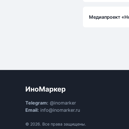
Медиапроект «Н
ИноМаркер
Telegram:
@inomarker
Email:
info@inomarker.ru
© 2026. Все права защищены.