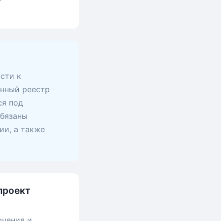
сти к
анный реестр
ся под
обязаны
ии, а также
проект
ючения и