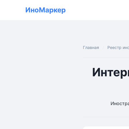
ИноМаркер
Главная
Реестр ин
Интер
Иностра