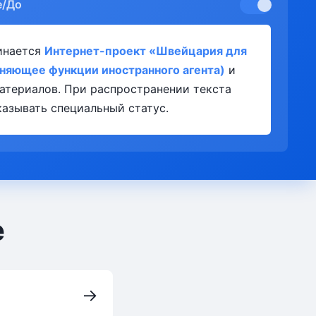
е/До
инается
Интернет-проект «Швейцария для
лняющее функции иностранного агента)
и
атериалов. При распространении текста
азывать специальный статус.
е
→