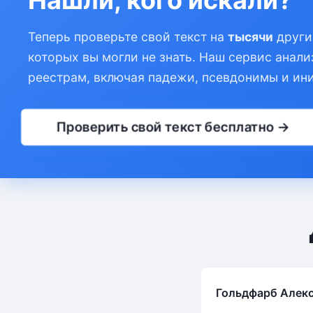
Теперь проверьте свой текст на
тысячи
други
которых вы могли не знать. Наш сервис анали
реестрам, включая падежи, псевдонимы и ин
Проверить свой текст бесплатно →
Гольдфарб Алек