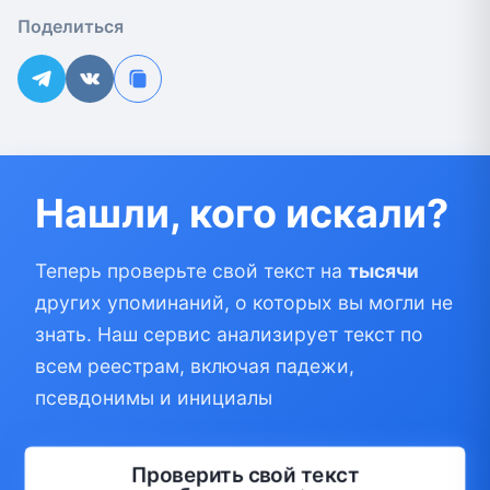
Поделиться
Нашли, кого искали?
Теперь проверьте свой текст на
тысячи
других упоминаний, о которых вы могли не
знать. Наш сервис анализирует текст по
всем реестрам, включая падежи,
псевдонимы и инициалы
Проверить свой текст