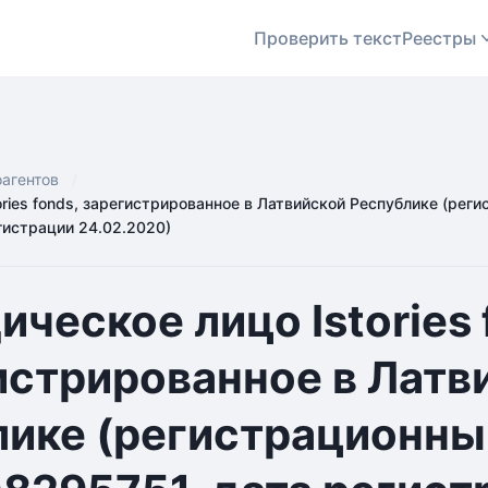
Проверить текст
Реестры
оагентов
ries fonds, зарегистрированное в Латвийской Республике (рег
гистрации 24.02.2020)
ческое лицо Istories 
истрированное в Латв
лике (регистрационны