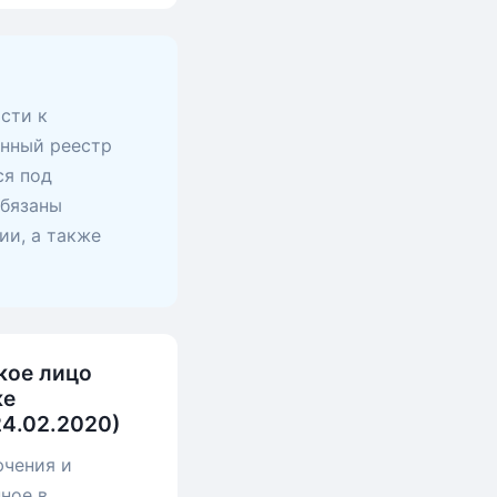
сти к
анный реестр
ся под
обязаны
ии, а также
кое лицо
ке
24.02.2020)
ючения и
нное в