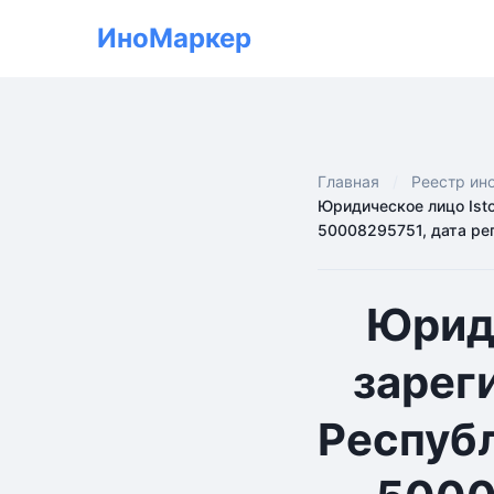
ИноМаркер
Главная
Реестр ин
Юридическое лицо Isto
50008295751, дата ре
Юриди
зарег
Респуб