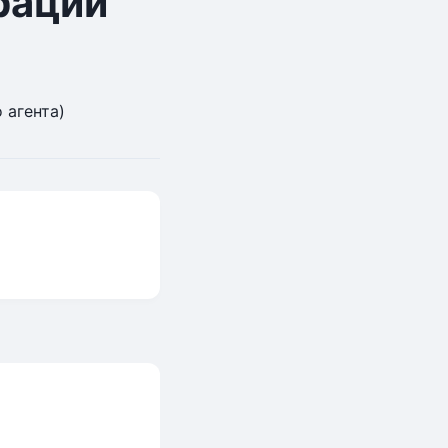
рации
 агента)