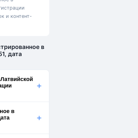
гистрации
ок и контент-
стрированное в
1, дата
в Латвийской
+
ации
ное в
+
дата