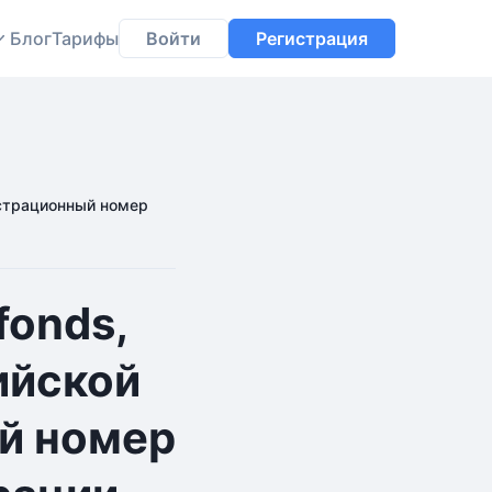
Блог
Тарифы
Войти
Регистрация
истрационный номер
fonds,
ийской
й номер