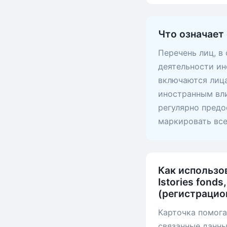
Что означает
Перечень лиц, в
деятельности ин
включаются лица
иностранным вли
регулярно предо
маркировать вс
Как использо
Istories fond
(регистрацио
Карточка помога
связанные данны