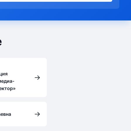
е
ция
→
медиа-
ектор»
→
аевна