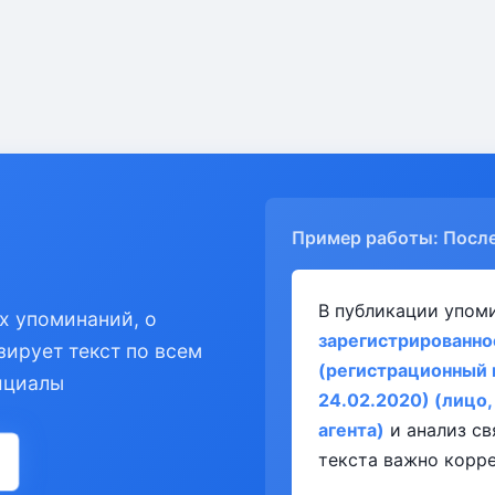
Пример работы: Посл
В публикации упом
х упоминаний, о
зарегистрированно
зирует текст по всем
(регистрационный 
ициалы
24.02.2020) (лицо
агента)
и анализ св
текста важно корре