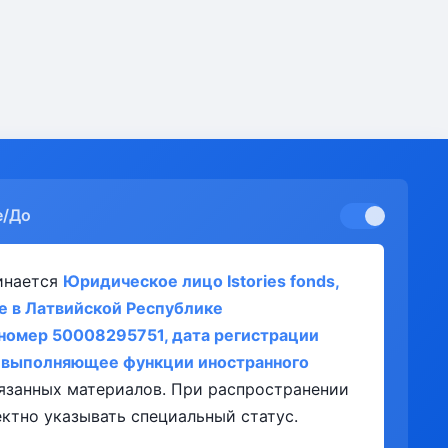
е/До
инается
Юридическое лицо Istories fonds,
е в Латвийской Республике
номер 50008295751, дата регистрации
, выполняющее функции иностранного
язанных материалов. При распространении
ктно указывать специальный статус.