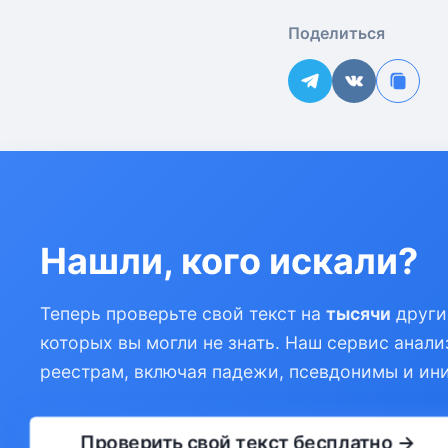
Поделиться
Нашли, кого искали?
Теперь проверьте свой текст на
тысячи
други
которых вы могли не знать. Наш сервис анали
реестрам, включая падежи, псевдонимы и ин
Проверить свой текст бесплатно →