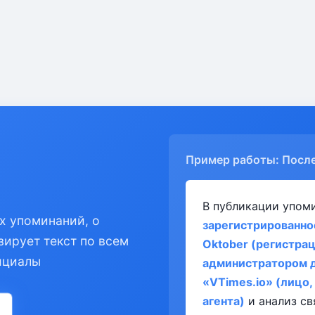
Пример работы: Посл
В публикации упом
х упоминаний, о
зарегистрированное
зирует текст по всем
Oktober (регистра
ициалы
администратором д
«VTimes.io» (лицо
агента)
и анализ св