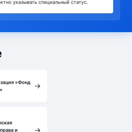
ктно указывать специальный статус.
е
изация «Фонд
→
й»
еская
→
права и