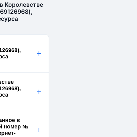
в Королевстве
 69126968),
есурса
126968),
+
рса
встве
126968),
+
рса
анное в
ый номер №
+
ернет-