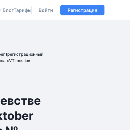
Блог
Тарифы
Войти
Регистрация
ber (регистрационный
са «VTimes.io»
левстве
ktober