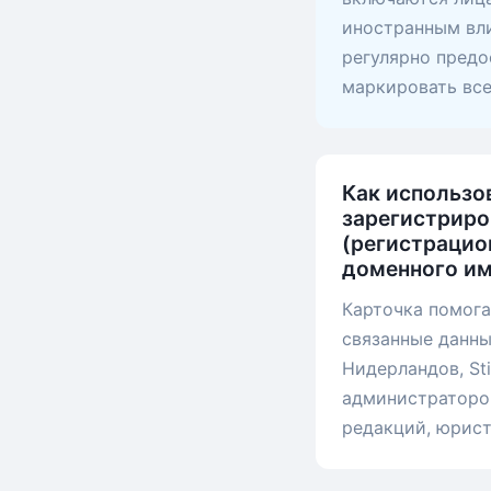
иностранным вли
регулярно предо
маркировать вс
Как использо
зарегистриров
(регистрацио
доменного им
Карточка помога
связанные данны
Нидерландов, St
администратором
редакций, юрист