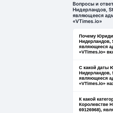
Вопросы и отве
Нидерландов, St
являющееся адм
«VTimes.io»
Почему Юридич
Нидерландов, S
являющееся ад
«VTimes.io» вк
С какой даты 
Нидерландов, S
являющееся ад
«VTimes.io» н
К какой катег
Королевстве Н
69126968), яв