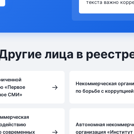
текста важно корре
Другие лица в реестр
ниченной
Некоммерческая орган
→
ью «Первое
по борьбе с коррупцие
ное СМИ»
оммерческая
содействию
Автономная некоммерч
→
ю современных
организация «Институт 