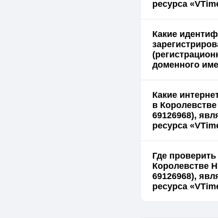
ресурса «VTim
Какие идентиф
зарегистрирова
(регистрацион
доменного име
Какие интерне
в Королевстве
69126968), яв
ресурса «VTim
Где проверить
Королевстве Н
69126968), яв
ресурса «VTime