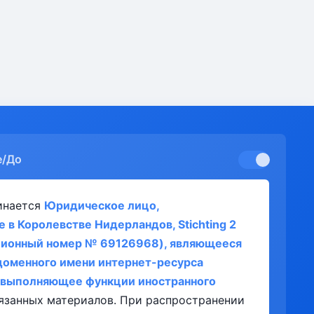
е/До
инается
Юридическое лицо,
 в Королевстве Нидерландов, Stichting 2
ционный номер № 69126968), являющееся
оменного имени интернет-ресурса
, выполняющее функции иностранного
язанных материалов. При распространении