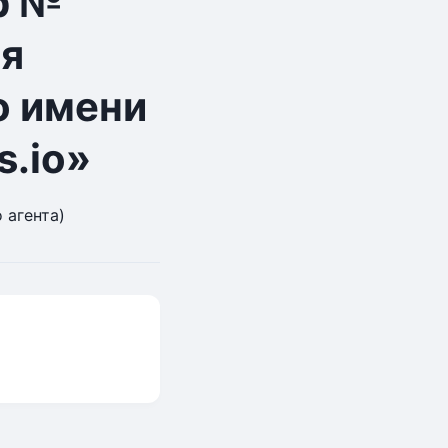
р №
ся
о имени
s.io»
 агента)