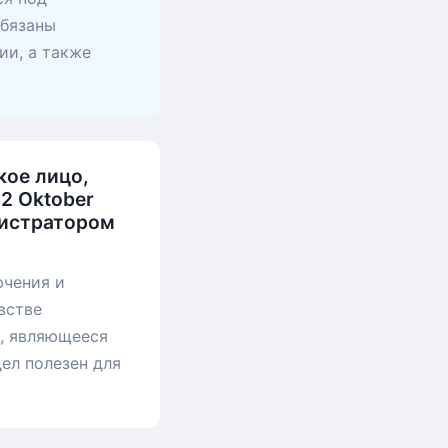
обязаны
ии, а также
кое лицо,
 2 Oktober
нистратором
ючения и
встве
), являющееся
ел полезен для