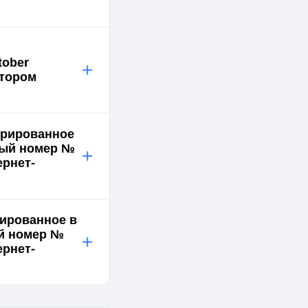
tober
+
атором
трированное
нный номер №
+
ернет-
рированное в
ый номер №
+
ернет-