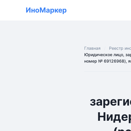
ИноМаркер
Главная
Реестр ин
Юридическое лицо, зар
номер № 69126968), я
зареги
Нидер