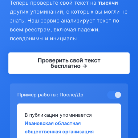
Теперь проверьте свой текст на
тысячи
других упоминаний, о которых вы могли не
знать. Наш сервис анализирует текст по
всем реестрам, включая падежи,
псевдонимы и инициалы
Проверить свой текст
бесплатно →
Пример работы: После/До
В публикации упоминается
Ивановская областная
общественная организация