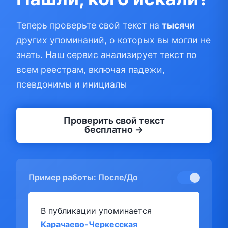
Теперь проверьте свой текст на
тысячи
других упоминаний, о которых вы могли не
знать. Наш сервис анализирует текст по
всем реестрам, включая падежи,
псевдонимы и инициалы
Проверить свой текст
бесплатно →
Пример работы: После/До
В публикации упоминается
Карачаево-Черкесская