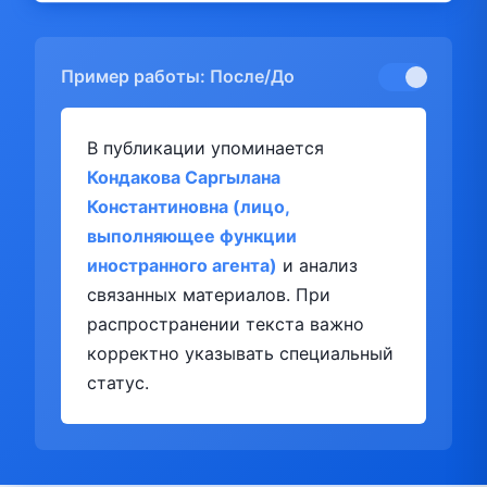
Пример работы: После/До
В публикации упоминается
Кондакова Саргылана
Константиновна (лицо,
выполняющее функции
иностранного агента)
и анализ
связанных материалов. При
распространении текста важно
корректно указывать специальный
статус.