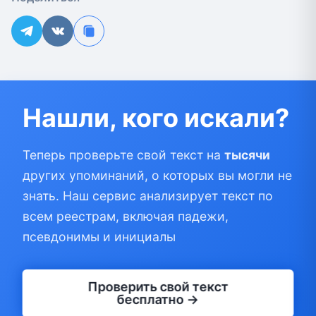
Нашли, кого искали?
Теперь проверьте свой текст на
тысячи
других упоминаний, о которых вы могли не
знать. Наш сервис анализирует текст по
всем реестрам, включая падежи,
псевдонимы и инициалы
Проверить свой текст
бесплатно →