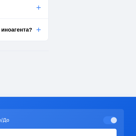
+
+
 иноагента?
е/До