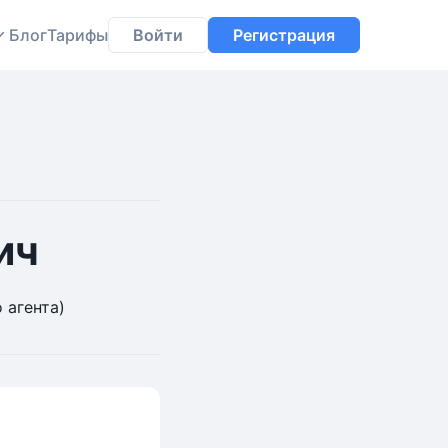
Блог
Тарифы
Войти
Регистрация
ич
 агента)