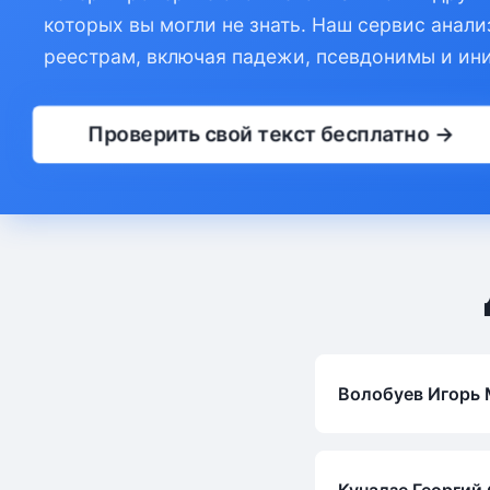
которых вы могли не знать. Наш сервис анали
реестрам, включая падежи, псевдонимы и ин
Проверить свой текст бесплатно →
Волобуев Игорь
Кунадзе Георгий