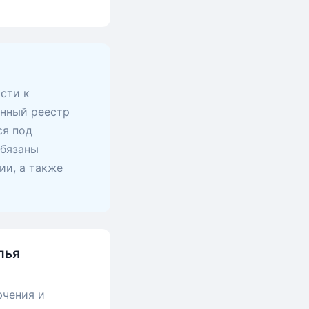
сти к
анный реестр
ся под
обязаны
ии, а также
лья
ючения и