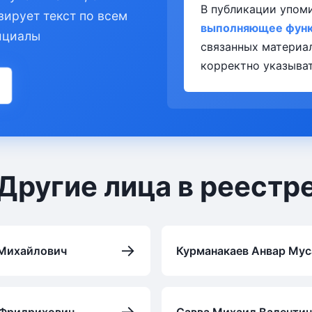
В публикации упом
зирует текст по всем
выполняющее функц
ициалы
связанных материа
корректно указыват
Другие лица в реестр
→
 Михайлович
Курманакаев Анвар Мус
→
 Фридрихович
Савва Михаил Валенти