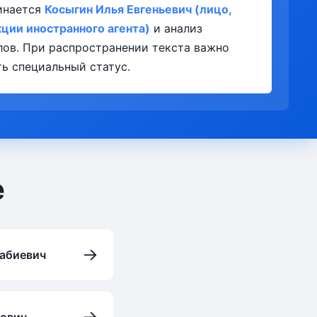
инается
Косыгин Илья Евгеньевич (лицо,
ии иностранного агента)
и анализ
лов. При распространении текста важно
ь специальный статус.
е
→
абиевич
→
нович