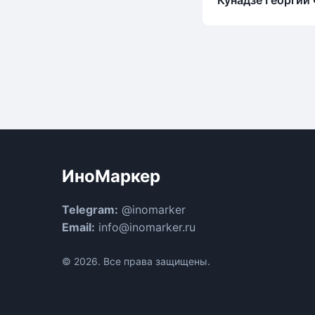
ИноМаркер
Telegram:
@inomarker
Email:
info@inomarker.ru
© 2026. Все права защищены.