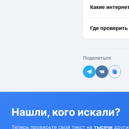
Какие интерне
Где проверить
Поделиться
Нашли, кого искали?
Теперь проверьте свой текст на
тысячи
други