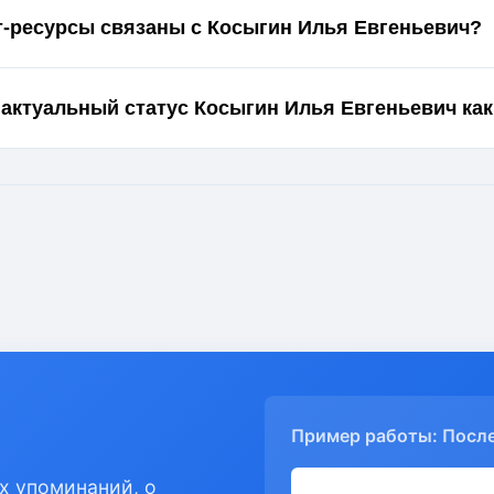
т-ресурсы связаны с Косыгин Илья Евгеньевич?
 актуальный статус Косыгин Илья Евгеньевич как
Пример работы: Посл
х упоминаний, о