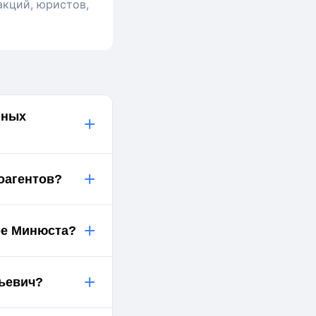
акций, юристов,
нных
+
+
оагентов?
+
ре Минюста?
+
ьевич?