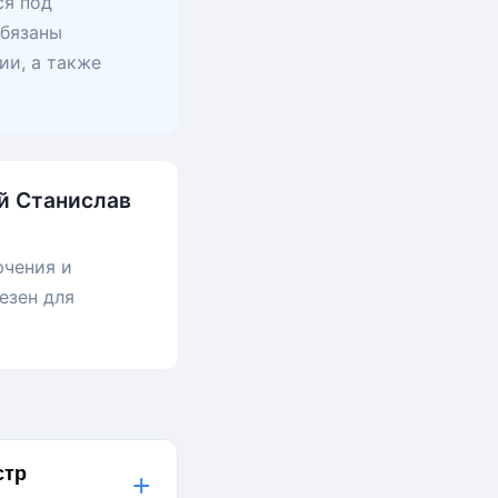
ся под
обязаны
ии, а также
ий Станислав
ючения и
езен для
стр
+