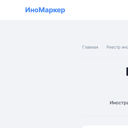
ИноМаркер
Главная
Реестр ин
Иностра