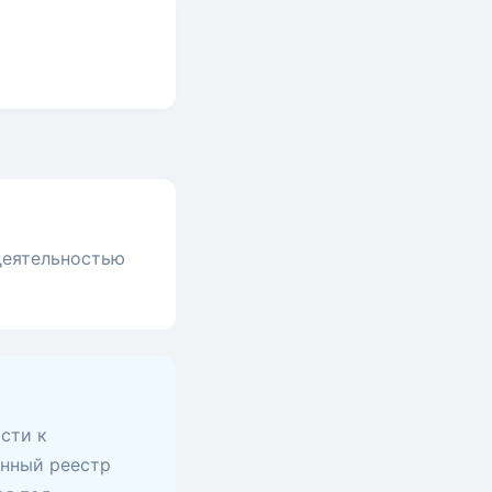
 деятельностью
сти к
анный реестр