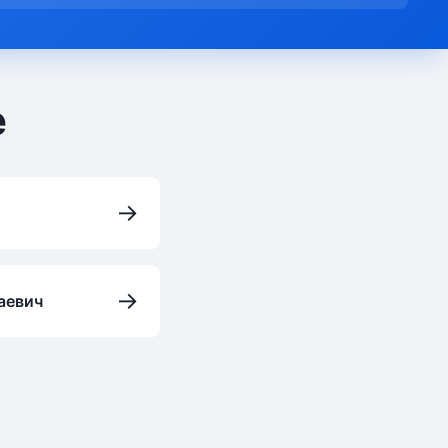
е
→
→
аевич