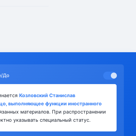
е/До
инается
Козловский Станислав
цо, выполняющее функции иностранного
язанных материалов. При распространении
ктно указывать специальный статус.