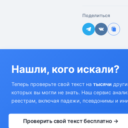
Поделиться
Нашли, кого искали?
Теперь проверьте свой текст на
тысячи
други
которых вы могли не знать. Наш сервис анали
реестрам, включая падежи, псевдонимы и ин
Проверить свой текст бесплатно →