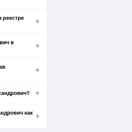
в реестре
+
вич в
+
ав
+
+
ксандрович?
андрович как
+