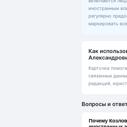
включаются лица
иностранным вли
регулярно предо
маркировать вс
Как использо
Александров
Карточка помога
связанные данны
редакций, юрист
Вопросы и отве
Почему Козлов
иностранных а