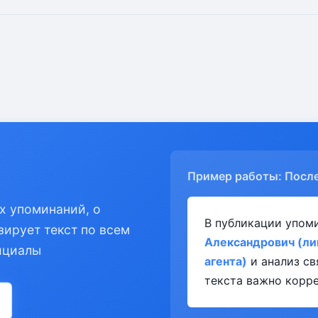
Пример работы: Посл
х упоминаний, о
В публикации упом
зирует текст по всем
Александрович (ли
ициалы
агента)
и анализ св
текста важно корре