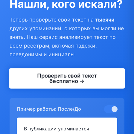
Нашли, кого искали?
Теперь проверьте свой текст на
тысячи
других упоминаний, о которых вы могли не
знать. Наш сервис анализирует текст по
всем реестрам, включая падежи,
псевдонимы и инициалы
Проверить свой текст
бесплатно →
Пример работы: После/До
В публикации упоминается