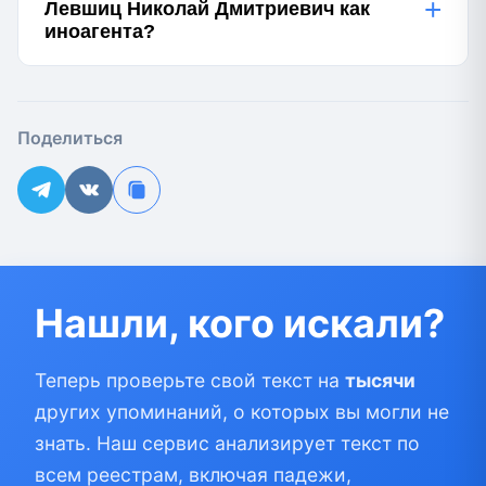
+
Левшиц Николай Дмитриевич как
иноагента?
Поделиться
Нашли, кого искали?
Теперь проверьте свой текст на
тысячи
других упоминаний, о которых вы могли не
знать. Наш сервис анализирует текст по
всем реестрам, включая падежи,