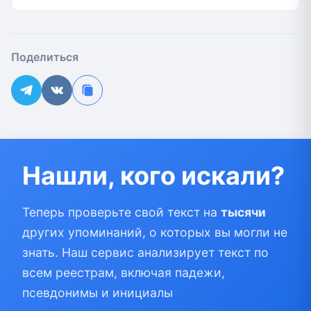
Поделиться
Нашли, кого искали?
Теперь проверьте свой текст на
тысячи
других упоминаний, о которых вы могли не
знать. Наш сервис анализирует текст по
всем реестрам, включая падежи,
псевдонимы и инициалы