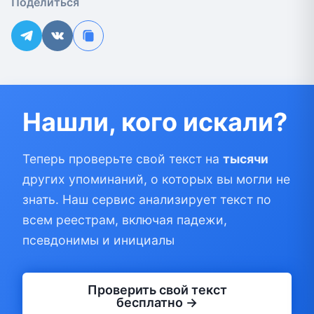
Поделиться
Нашли, кого искали?
Теперь проверьте свой текст на
тысячи
других упоминаний, о которых вы могли не
знать. Наш сервис анализирует текст по
всем реестрам, включая падежи,
псевдонимы и инициалы
Проверить свой текст
бесплатно →