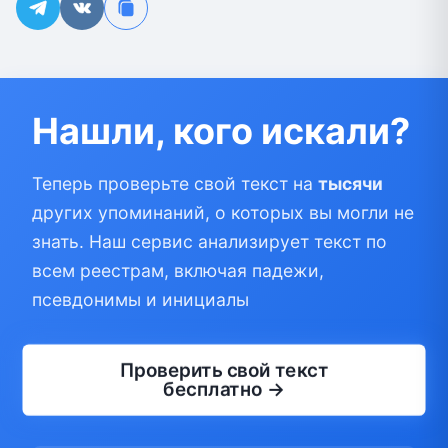
Нашли, кого искали?
Теперь проверьте свой текст на
тысячи
других упоминаний, о которых вы могли не
знать. Наш сервис анализирует текст по
всем реестрам, включая падежи,
псевдонимы и инициалы
Проверить свой текст
бесплатно →