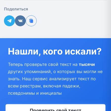
Поделиться
Нашли, кого искали?
Теперь проверьте свой текст на
тысячи
других упоминаний, о которых вы могли не
знать. Наш сервис анализирует текст по
всем реестрам, включая падежи,
псевдонимы и инициалы
Проверить свой текст