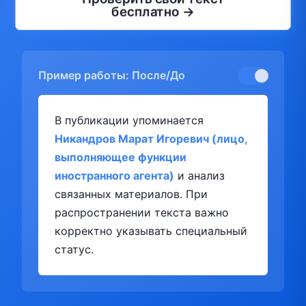
бесплатно →
Пример работы: После/До
В публикации упоминается
Никандров Марат Игоревич (лицо,
выполняющее функции
иностранного агента)
и анализ
связанных материалов. При
распространении текста важно
корректно указывать специальный
статус.