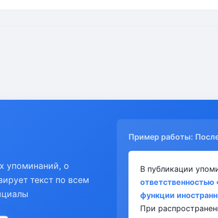
Пример работы: Посл
х упоминаний, о
В публикации упом
зирует текст по всем
ответственностью
ициалы
функции иностранн
При распространен