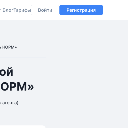
Блог
Тарифы
Войти
Регистрация
ЗА НОРМ»
ой
НОРМ»
 агента)