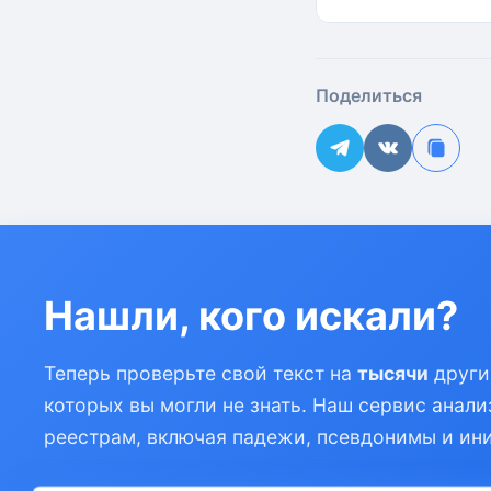
Поделиться
Нашли, кого искали?
Теперь проверьте свой текст на
тысячи
други
которых вы могли не знать. Наш сервис анали
реестрам, включая падежи, псевдонимы и ин