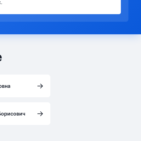
.
е
→
овна
→
Борисович