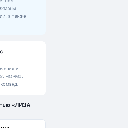
ся под
обязаны
ии, а также
 с
ючения и
ЗА НОРМ».
-команд.
стью «ЛИЗА