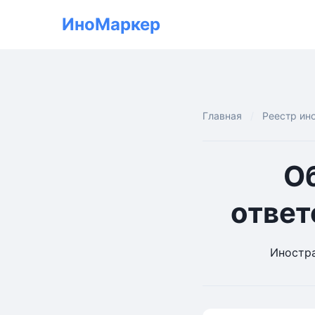
ИноМаркер
Главная
Реестр ин
О
отве
Иностра