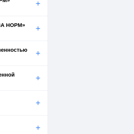
ОРМ»
+
ИЗА НОРМ»
+
твенностью
+
енной
+
+
+