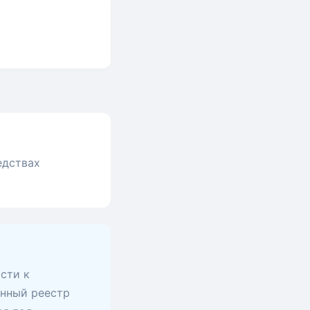
едствах
сти к
анный реестр