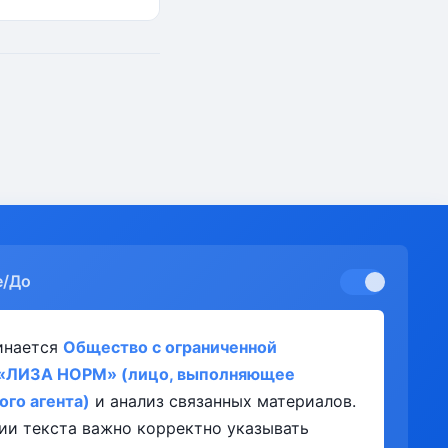
е/До
инается
Общество с ограниченной
 «ЛИЗА НОРМ» (лицо, выполняющее
ого агента)
и анализ связанных материалов.
ии текста важно корректно указывать