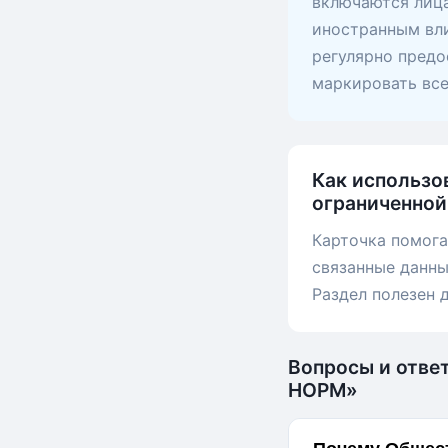
включаются лица
иностранным вли
регулярно предо
маркировать вс
Как использо
ограниченно
Карточка помога
связанные данн
Раздел полезен 
Вопросы и отве
НОРМ»