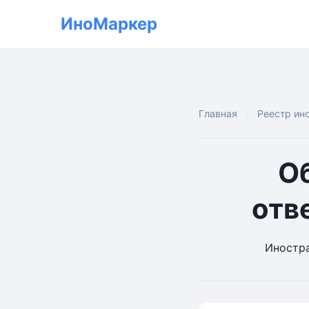
ИноМаркер
Главная
Реестр ин
О
отв
Иностра