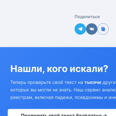
Поделиться
Нашли, кого искали?
Теперь проверьте свой текст на
тысячи
други
которых вы могли не знать. Наш сервис анали
реестрам, включая падежи, псевдонимы и ин
Проверить свой текст бесплатно →