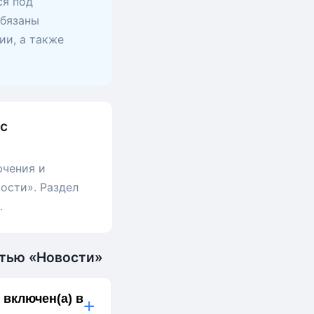
ся под
обязаны
ии, а также
 с
ючения и
ости». Раздел
.
стью «Новости»
включен(а) в
+