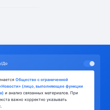
е/До
инается
Общество с ограниченной
«Новости» (лицо, выполняющее функции
а)
и анализ связанных материалов. При
екста важно корректно указывать
.