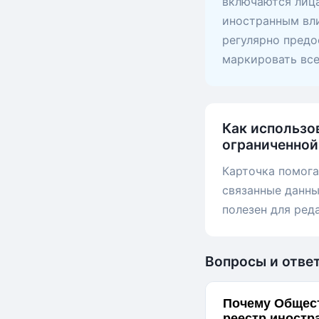
включаются лица
иностранным вли
регулярно предо
маркировать вс
Как использо
ограниченной
Карточка помога
связанные данны
полезен для ред
Вопросы и отве
Почему Общест
реестр иностр