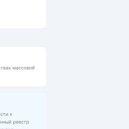
ствах массовой
сти к
анный реестр