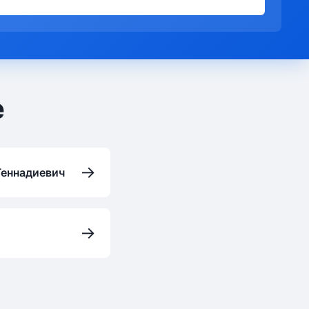
е
→
Геннадиевич
→