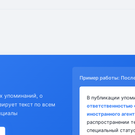
Пример работы: Посл
х упоминаний, о
В публикации упом
зирует текст по всем
ответственностью 
ициалы
иностранного агент
распространении т
специальный статус