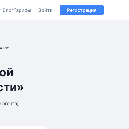
Блог
Тарифы
Войти
Регистрация
сти»
ой
сти»
 агента)