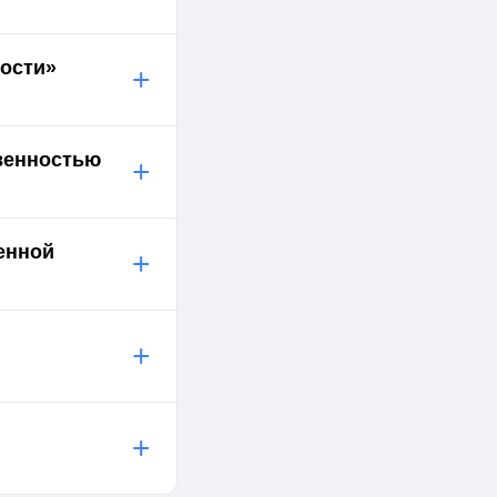
вости»
+
твенностью
+
енной
+
+
+