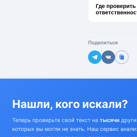
Где проверить
ответственно
Поделиться
Нашли, кого искали?
Теперь проверьте свой текст на
тысячи
други
которых вы могли не знать. Наш сервис анали