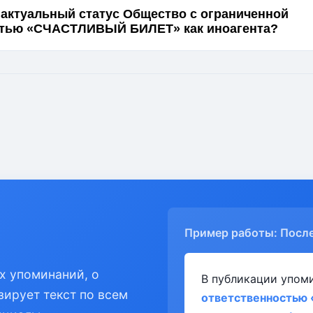
 актуальный статус Общество с ограниченной
стью «СЧАСТЛИВЫЙ БИЛЕТ» как иноагента?
Пример работы: Посл
х упоминаний, о
В публикации упом
зирует текст по всем
ответственностью