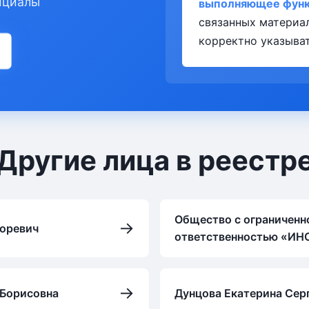
ициалы
выполняющее функц
связанных материа
корректно указыват
Другие лица в реестр
Общество с ограниченн
→
горевич
ответственностью «ИН
→
 Борисовна
Дунцова Екатерина Сер