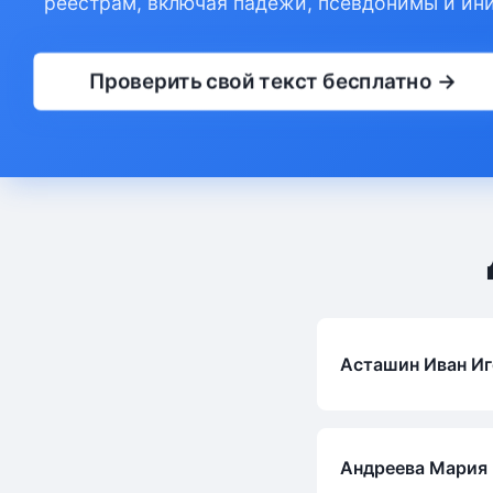
реестрам, включая падежи, псевдонимы и ин
Проверить свой текст бесплатно →
Асташин Иван И
Андреева Мария