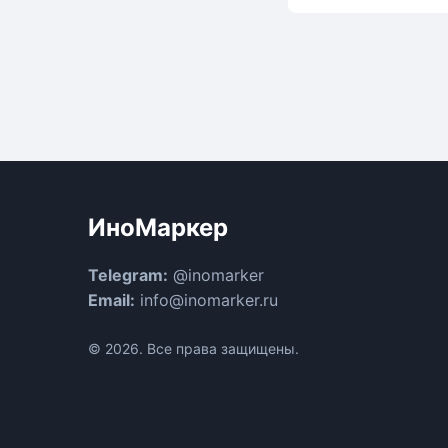
ИноМаркер
Telegram:
@inomarker
Email:
info@inomarker.ru
© 2026. Все права защищены.