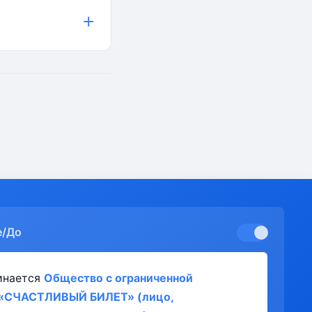
+
е/До
инается
Общество с ограниченной
 «СЧАСТЛИВЫЙ БИЛЕТ» (лицо,