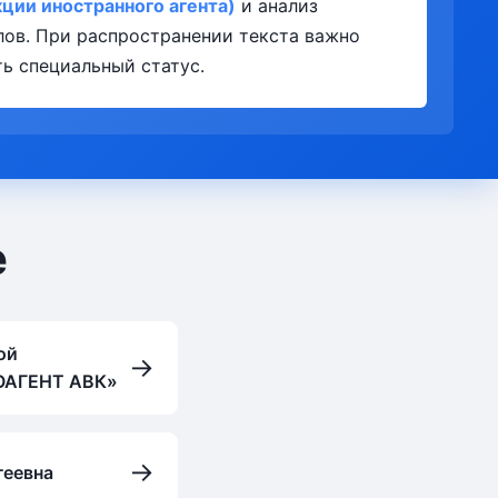
ии иностранного агента)
и анализ
лов. При распространении текста важно
ь специальный статус.
е
ой
→
ОАГЕНТ АВК»
→
геевна