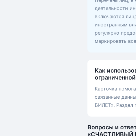
Перечень лиц, в
деятельности ин
включаются лица
иностранным вли
регулярно предо
маркировать вс
Как использо
ограниченно
Карточка помога
связанные данн
БИЛЕТ». Раздел 
Вопросы и отве
«СЧАСТЛИВЫЙ 