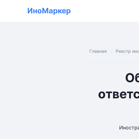
ИноМаркер
Главная
Реестр ин
О
ответ
Иностра