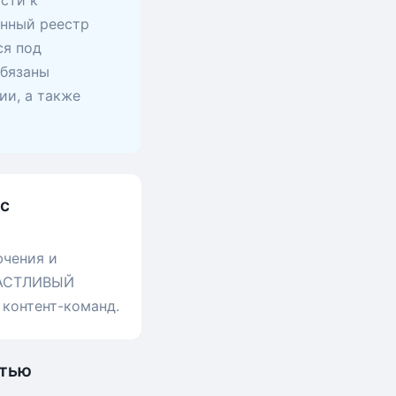
сти к
анный реестр
ся под
обязаны
ии, а также
 с
ючения и
СЧАСТЛИВЫЙ
 контент-команд.
стью