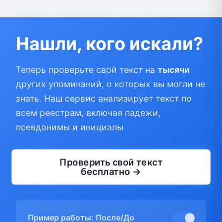
Нашли, кого искали?
Теперь проверьте свой текст на
тысячи
других упоминаний, о которых вы могли не
знать. Наш сервис анализирует текст по
всем реестрам, включая падежи,
псевдонимы и инициалы
Проверить свой текст
бесплатно →
Пример работы: После/До