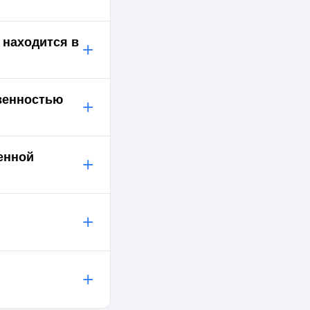
 находится в
+
твенностью
+
енной
+
+
+