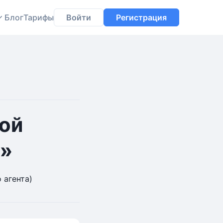
Блог
Тарифы
Войти
Регистрация
ой
П»
 агента)