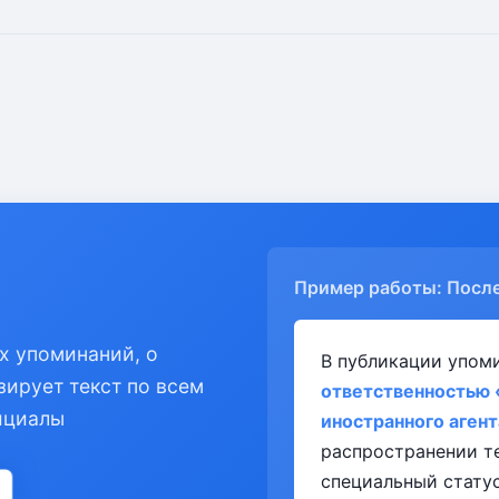
Пример работы: Посл
х упоминаний, о
В публикации упом
зирует текст по всем
ответственностью
ициалы
иностранного агент
распространении т
специальный статус