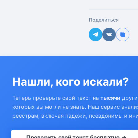
Поделиться
Нашли, кого искали?
Теперь проверьте свой текст на
тысячи
други
которых вы могли не знать. Наш сервис анали
реестрам, включая падежи, псевдонимы и ин
Проверить свой текст бесплатно →