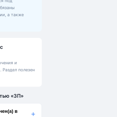
ся под
обязаны
ии, а также
 с
ючения и
. Раздел полезен
стью «ЗП»
ен(а) в
+