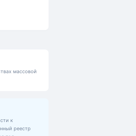
ствах массовой
сти к
анный реестр