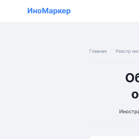
ИноМаркер
Главная
Реестр ин
О
о
Иностра