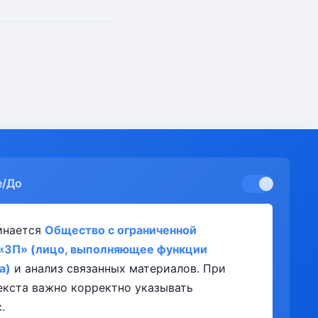
е/До
инается
Общество с ограниченной
 «ЗП» (лицо, выполняющее функции
а)
и анализ связанных материалов. При
екста важно корректно указывать
.