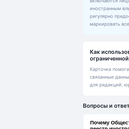
включаются лица
иностранным вли
регулярно предо
маркировать вс
Как использо
ограниченной
Карточка помога
связанные данны
для редакций, ю
Вопросы и отве
Почему Общест
реестр иностр