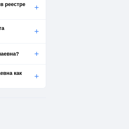
 в реестре
+
та
+
+
лаевна?
евна как
+