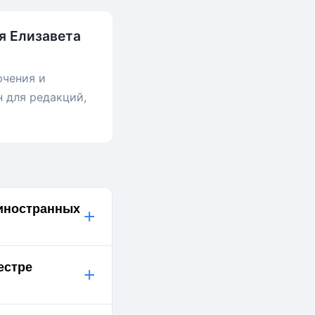
я Елизавета
ючения и
н для редакций,
 иностранных
+
естре
+