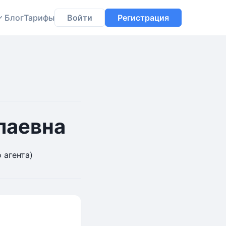
Блог
Тарифы
Войти
Регистрация
лаевна
 агента)