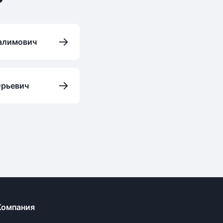
→
алимович
→
Юрьевич
Компания