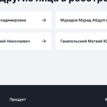
→
Владимировна
Мурадов Мурад Абдулг
→
ний Николаевич
Ганапольский Матвей 
Продукт