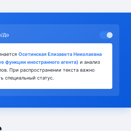
е/До
инается
Осетинская Елизавета Николаевна
е функции иностранного агента)
и анализ
лов. При распространении текста важно
ь специальный статус.
е