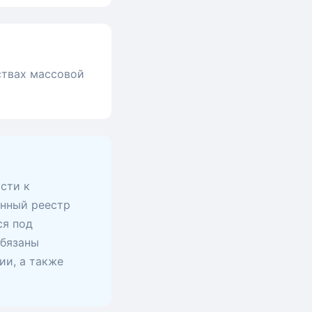
ствах массовой
сти к
анный реестр
ся под
обязаны
ии, а также