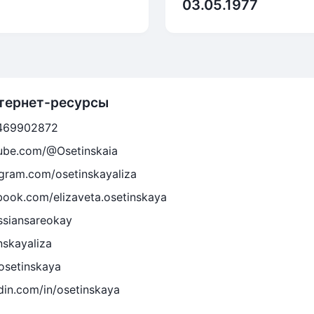
03.05.1977
тернет-ресурсы
d469902872
ube.com/@Osetinskaia
agram.com/osetinskayaliza
book.com/elizaveta.osetinskaya
ussiansareokay
nskayaliza
/osetinskaya
din.com/in/osetinskaya