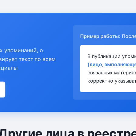
Пример работы: Посл
х упоминаний, о
В публикации упом
зирует текст по всем
(лицо, выполняюще
ициалы
связанных материа
корректно указыват
Другие лица в реестр