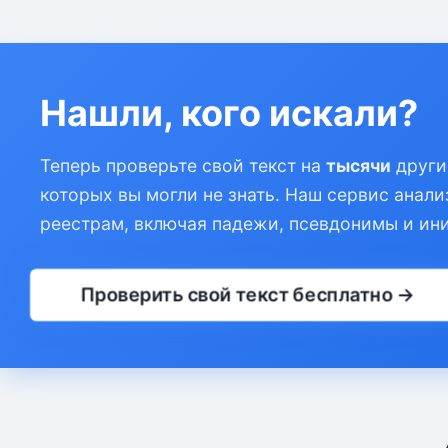
Нашли, кого искали?
Теперь проверьте свой текст на
тысячи
други
которых вы могли не знать. Наш сервис анали
реестрам, включая падежи, псевдонимы и ин
Проверить свой текст бесплатно →