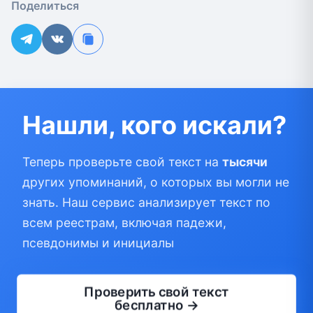
Поделиться
Нашли, кого искали?
Теперь проверьте свой текст на
тысячи
других упоминаний, о которых вы могли не
знать. Наш сервис анализирует текст по
всем реестрам, включая падежи,
псевдонимы и инициалы
Проверить свой текст
бесплатно →