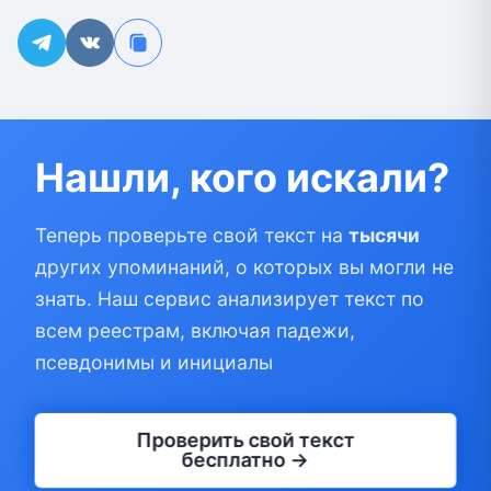
Нашли, кого искали?
Теперь проверьте свой текст на
тысячи
других упоминаний, о которых вы могли не
знать. Наш сервис анализирует текст по
всем реестрам, включая падежи,
псевдонимы и инициалы
Проверить свой текст
бесплатно →