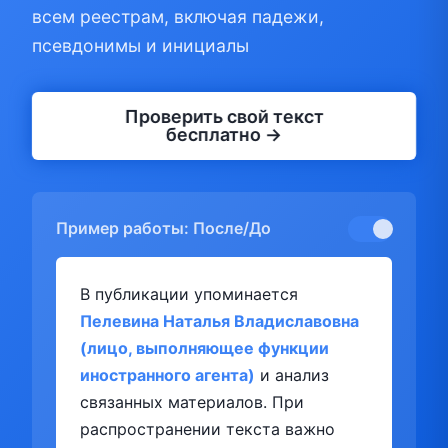
всем реестрам, включая падежи,
псевдонимы и инициалы
Проверить свой текст
бесплатно →
Пример работы: После/До
В публикации упоминается
Пелевина Наталья Владиславовна
(лицо, выполняющее функции
иностранного агента)
и анализ
связанных материалов. При
распространении текста важно