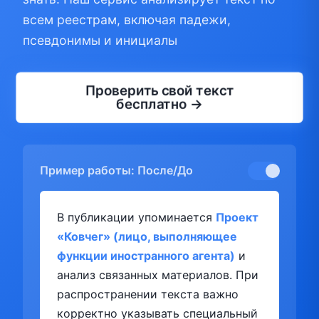
всем реестрам, включая падежи,
псевдонимы и инициалы
Проверить свой текст
бесплатно →
Пример работы: После/До
В публикации упоминается
Проект
«Ковчег» (лицо, выполняющее
функции иностранного агента)
и
анализ связанных материалов. При
распространении текста важно
корректно указывать специальный