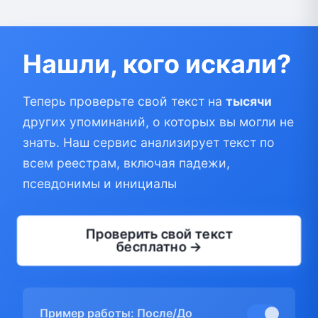
Нашли, кого искали?
Теперь проверьте свой текст на
тысячи
других упоминаний, о которых вы могли не
знать. Наш сервис анализирует текст по
всем реестрам, включая падежи,
псевдонимы и инициалы
Проверить свой текст
бесплатно →
Пример работы: После/До