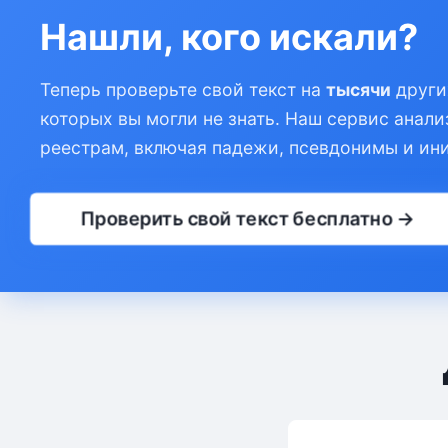
Нашли, кого искали?
Теперь проверьте свой текст на
тысячи
други
которых вы могли не знать. Наш сервис анали
реестрам, включая падежи, псевдонимы и ин
Проверить свой текст бесплатно →