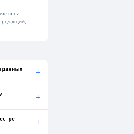
ючения и
 редакций,
странных
+
е
+
естре
+