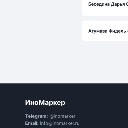
Беседина Дарья 
Агумава Фидель
ИноМаркер
Telegram:
@inomarker
Email:
info@inomarker.ru