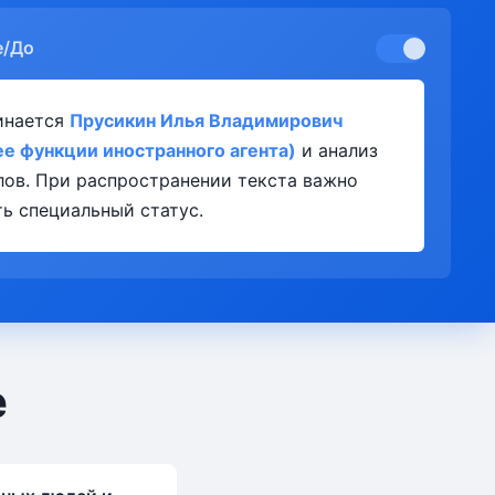
е/До
инается
Прусикин Илья Владимирович
е функции иностранного агента)
и анализ
лов. При распространении текста важно
ь специальный статус.
е