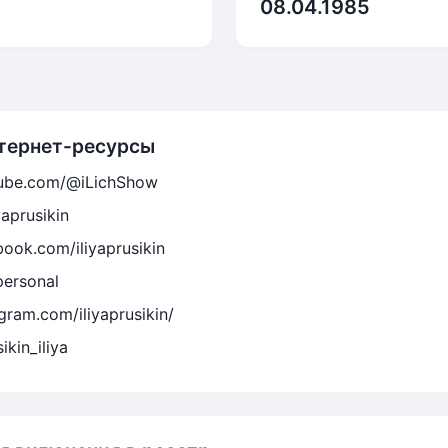
08.04.1985
тернет-ресурсы
tube.com/@iLichShow
yaprusikin
ook.com/iliyaprusikin
personal
gram.com/iliyaprusikin/
ikin_iliya