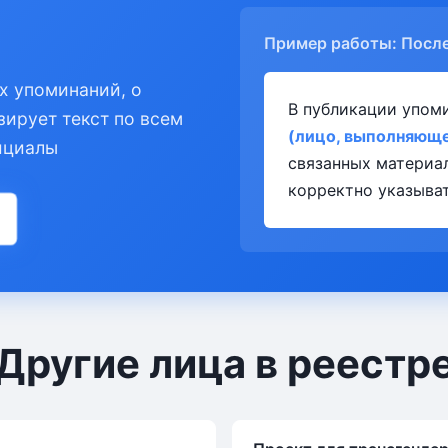
Пример работы: Посл
х упоминаний, о
В публикации упом
зирует текст по всем
(лицо, выполняюще
ициалы
связанных материа
корректно указыват
Другие лица в реестр