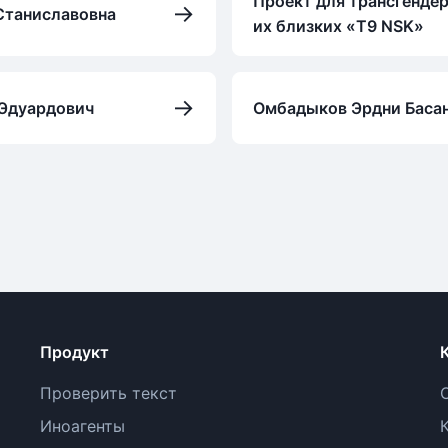
Проект для трансгенде
→
Станиславовна
их близких «T9 NSK»
→
 Эдуардович
Омбадыков Эрдни Баса
Продукт
Проверить текст
Иноагенты