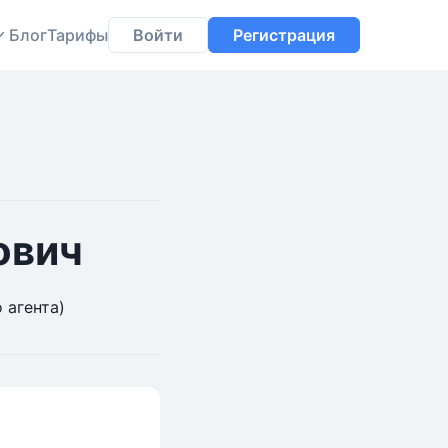
Блог
Тарифы
Войти
Регистрация
ович
 агента)