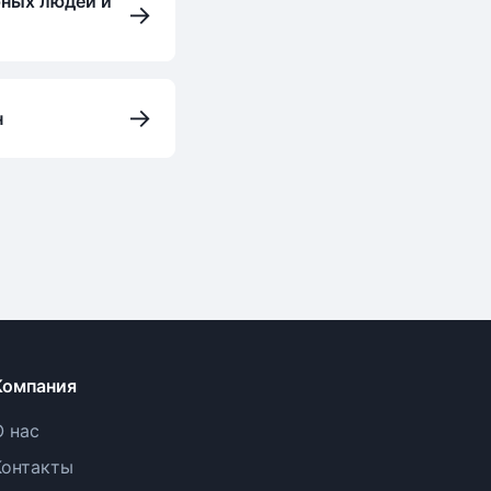
рных людей и
→
→
н
Компания
О нас
Контакты