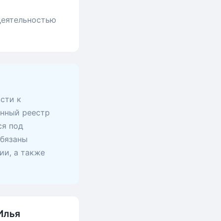
 деятельностью
сти к
анный реестр
ся под
обязаны
ии, а также
Илья