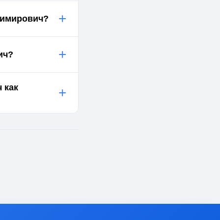
+
димирович?
+
ич?
 как
+