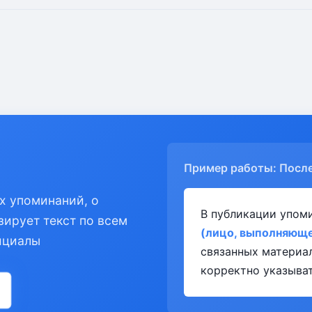
Пример работы: Посл
х упоминаний, о
В публикации упом
зирует текст по всем
(лицо, выполняюще
ициалы
связанных материа
корректно указыват