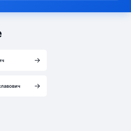
е
→
ич
→
славович