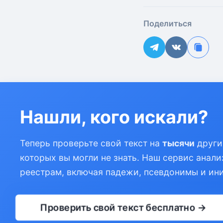
Поделиться
Нашли, кого искали?
Теперь проверьте свой текст на
тысячи
други
которых вы могли не знать. Наш сервис анали
реестрам, включая падежи, псевдонимы и ин
Проверить свой текст бесплатно →