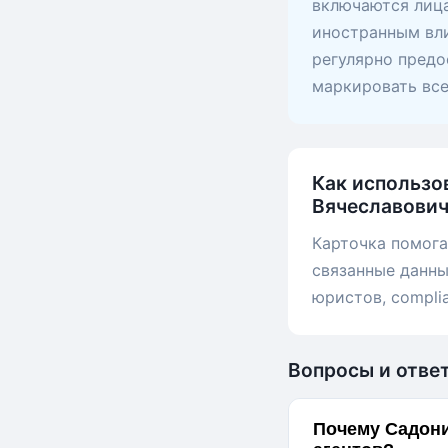
включаются лица
иностранным вли
регулярно предо
маркировать вс
Как использо
Вячеславови
Карточка помога
связанные данны
юристов, compli
Вопросы и отве
Почему Садони