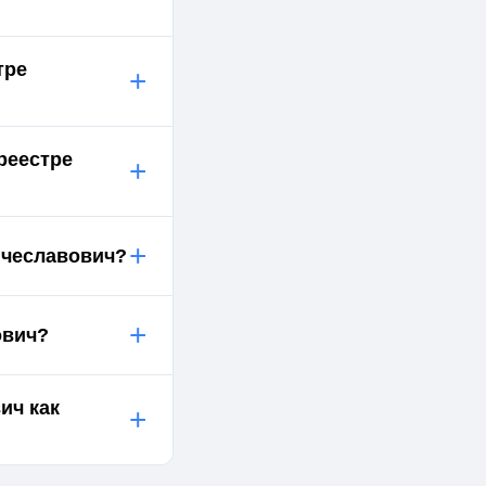
тре
+
реестре
+
+
ячеславович?
+
ович?
ич как
+