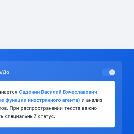
е/До
инается
Садонин Василий Вячеславович
е функции иностранного агента)
и анализ
лов. При распространении текста важно
ь специальный статус.