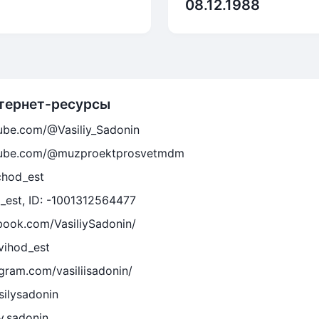
08.12.1988
тернет-ресурсы
ube.com/@Vasiliy_Sadonin
tube.com/@muzproektprosvetmdm
chod_est
d_est, ID: -1001312564477
book.com/VasiliySadonin/
/vihod_est
gram.com/vasiliisadonin/
silysadonin
ly.sadonin