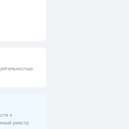
 деятельностью
сти к
анный реестр