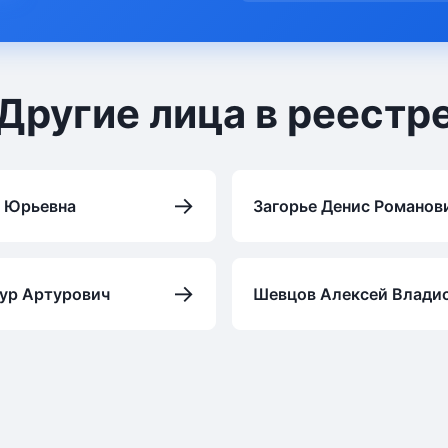
Другие лица в реестр
→
а Юрьевна
Загорье Денис Романов
→
ур Артурович
Шевцов Алексей Влади