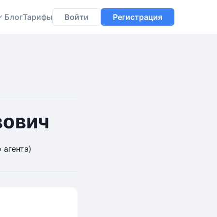
Блог
Тарифы
Войти
Регистрация
вович
 агента)