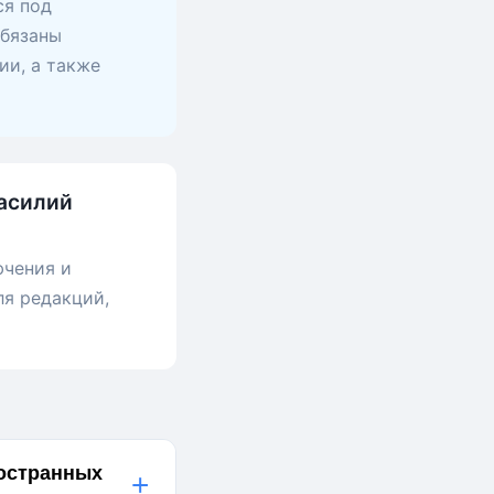
ся под
обязаны
ии, а также
Василий
ючения и
ля редакций,
ностранных
+