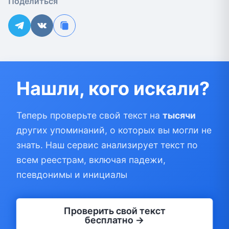
Поделиться
Нашли, кого искали?
Теперь проверьте свой текст на
тысячи
других упоминаний, о которых вы могли не
знать. Наш сервис анализирует текст по
всем реестрам, включая падежи,
псевдонимы и инициалы
Проверить свой текст
бесплатно →