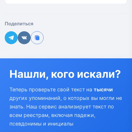
Поделиться
Нашли, кого искали?
Теперь проверьте свой текст на
тысячи
других упоминаний, о которых вы могли не
знать. Наш сервис анализирует текст по
всем реестрам, включая падежи,
псевдонимы и инициалы