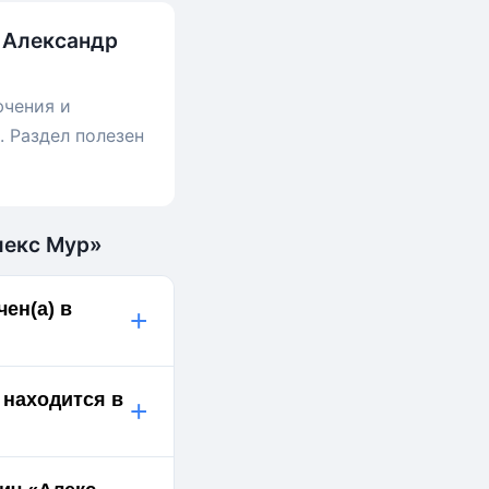
в Александр
ючения и
 Раздел полезен
лекс Мур»
ен(а) в
+
 находится в
+