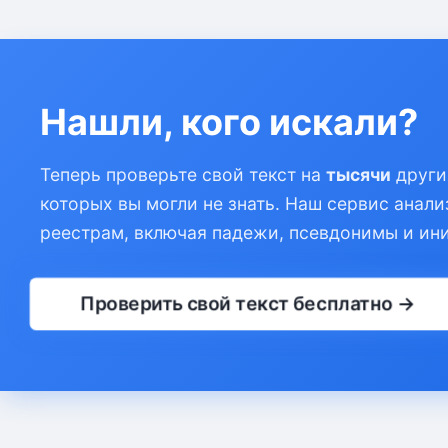
Нашли, кого искали?
Теперь проверьте свой текст на
тысячи
други
которых вы могли не знать. Наш сервис анали
реестрам, включая падежи, псевдонимы и ин
Проверить свой текст бесплатно →