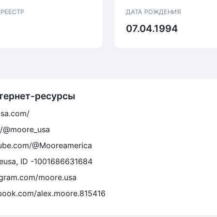
 РЕЕСТР
ДАТА РОЖДЕНИЯ
07.04.1994
тернет-ресурсы
usa.com/
om/@moore_usa
tube.com/@Mooreamerica
reusa, ID -1001686631684
agram.com/moore.usa
book.com/alex.moore.815416