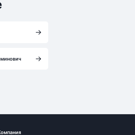
е
→
→
аминович
Компания