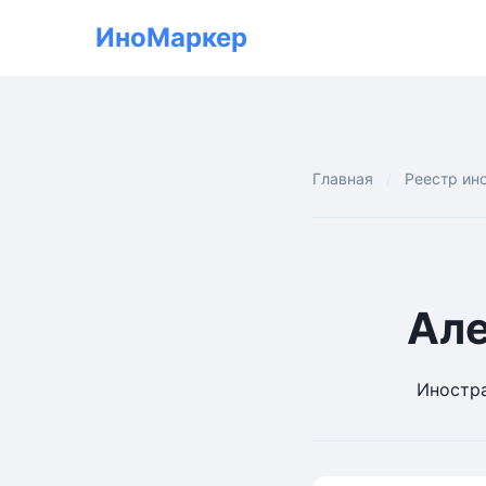
ИноМаркер
Главная
Реестр ин
Але
Иностра