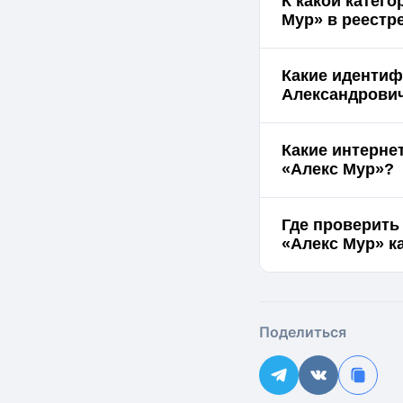
К какой катег
Мур» в реестр
Какие идентиф
Александрович
Какие интерне
«Алекс Мур»?
Где проверить
«Алекс Мур» к
Поделиться