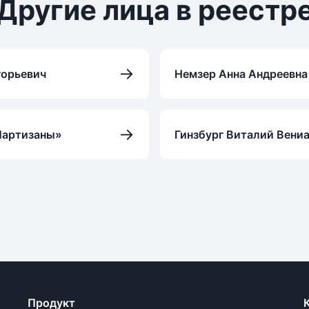
Другие лица в реестр
→
горьевич
Немзер Анна Андреевна
→
Партизаны»
Гинзбург Виталий Вени
Продукт