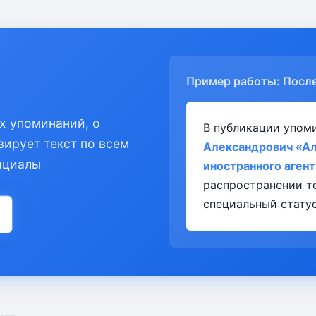
Пример работы: Посл
х упоминаний, о
В публикации упом
зирует текст по всем
Александрович «А
ициалы
иностранного агент
распространении т
специальный статус