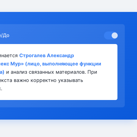
е/До
инается
Строгалев Александр
лекс Мур» (лицо, выполняющее функции
а)
и анализ связанных материалов. При
екста важно корректно указывать
.