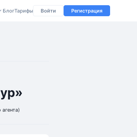
Блог
Тарифы
Войти
Регистрация
Мур»
 агента)