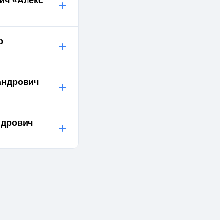
ич «Алекс
+
р
+
андрович
+
ндрович
+