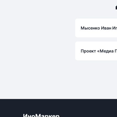
Мысенко Иван И
Проект «Медиа 
ИноМаркер