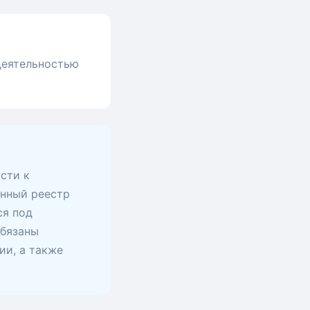
 деятельностью
сти к
анный реестр
ся под
обязаны
ии, а также