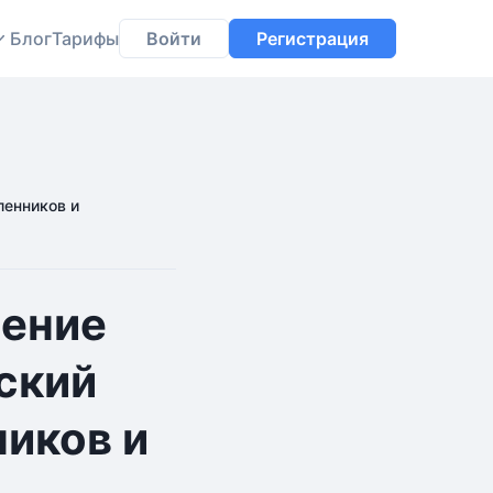
Блог
Тарифы
Войти
Регистрация
енников и
нение
ский
иков и