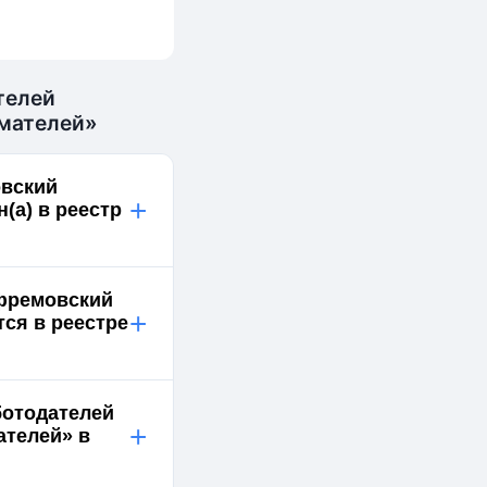
телей
мателей»
овский
+
а) в реестр
Ефремовский
+
ся в реестре
ботодателей
+
телей» в