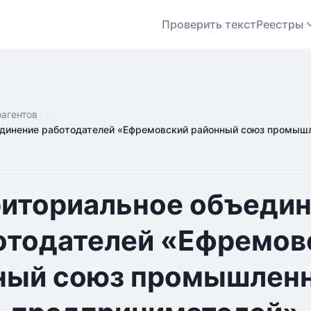
Проверить текст
Реестры
оагентов
динение работодателей «Ефремовский районный союз промышл
иториальное объеди
отодателей «Ефремов
ный союз промышленн