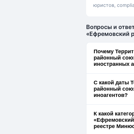
юристов, compli
Вопросы и отве
«Ефремовский 
Почему Терри
районный союз
иностранных а
С какой даты 
районный союз
иноагентов?
К какой катег
«Ефремовский
реестре Миню