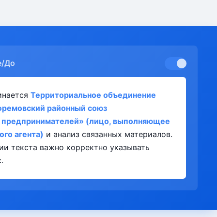
е/До
инается
Территориальное объединение
фремовский районный союз
 предпринимателей» (лицо, выполняющее
ого агента)
и анализ связанных материалов.
ии текста важно корректно указывать
.