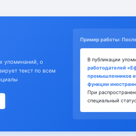
Пример работы: Посл
В публикации упом
х упоминаний, о
работодателей «Е
зирует текст по всем
промышленников и
ициалы
функции иностранн
При распространен
специальный статус