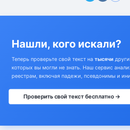
Нашли, кого искали?
Теперь проверьте свой текст на
тысячи
други
которых вы могли не знать. Наш сервис анали
реестрам, включая падежи, псевдонимы и ин
Проверить свой текст бесплатно →