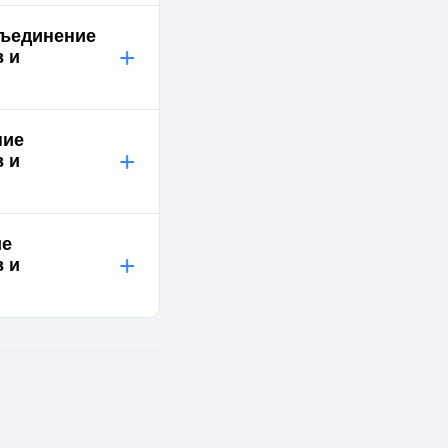
бъединение
+
 и
ние
+
 и
ие
+
 и