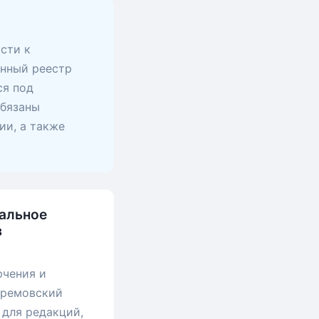
сти к
анный реестр
ся под
обязаны
ии, а также
иальное
з
ючения и
фремовский
 для редакций,