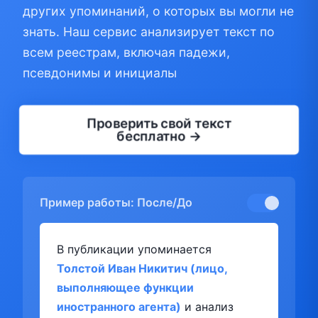
других упоминаний, о которых вы могли не
знать. Наш сервис анализирует текст по
всем реестрам, включая падежи,
псевдонимы и инициалы
Проверить свой текст
бесплатно →
Пример работы: После/До
В публикации упоминается
Толстой Иван Никитич (лицо,
выполняющее функции
иностранного агента)
и анализ