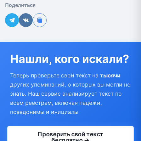
Поделиться
Нашли, кого искали?
Теперь проверьте свой текст на
тысячи
других упоминаний, о которых вы могли не
знать. Наш сервис анализирует текст по
всем реестрам, включая падежи,
псевдонимы и инициалы
Проверить свой текст
бесплатно →