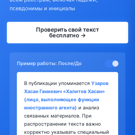
псевдонимы и инициалы
Проверить свой текст
бесплатно →
Пример работы: После/До
В публикации упоминается
Узаров
Хасан Ганиевич «Халитов Хасан»
(лицо, выполняющее функции
иностранного агента)
и анализ
связанных материалов. При
распространении текста важно
корректно указывать специальный