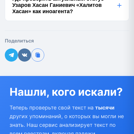
+
Узаров Хасан Ганиевич «Халитов
Хасан» как иноагента?
Поделиться
Нашли, кого искали?
Теперь проверьте свой текст на
тысячи
других упоминаний, о которых вы могли не
знать. Наш сервис анализирует текст по
всем реестрам, включая падежи,