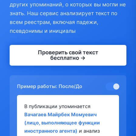
других упоминаний, о которых вы могли не
знать. Наш сервис анализирует текст по
всем реестрам, включая падежи,
псевдонимы и инициалы
Проверить свой текст
бесплатно →
Пример работы: После/До
В публикации упоминается
Вачагаев Майрбек Момуевич
(лицо, выполняющее функции
иностранного агента)
и анализ